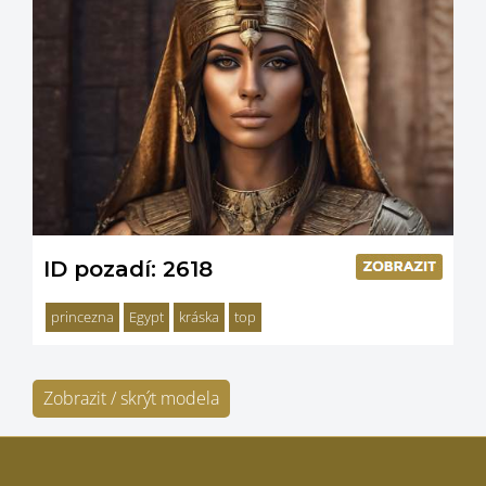
ID pozadí: 2618
princezna
Egypt
kráska
top
Zobrazit / skrýt modela