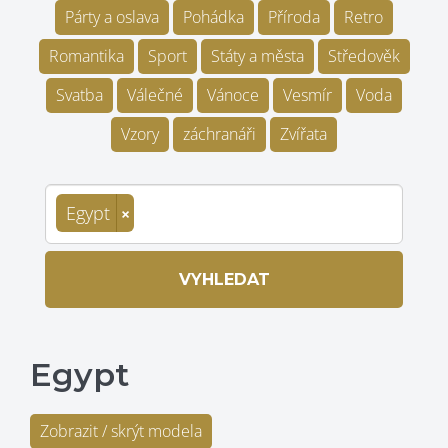
Párty a oslava
Pohádka
Příroda
Retro
Romantika
Sport
Státy a města
Středověk
Svatba
Válečné
Vánoce
Vesmír
Voda
Vzory
záchranáři
Zvířata
Egypt
×
VYHLEDAT
Egypt
Zobrazit / skrýt modela