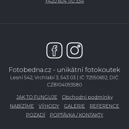
+420 604 110 334
Fotobedna.cz - unikátní fotokoutek
Lesní 542, Vrchlabí 3, 543 03 | IČ: 72950692, DIČ:
CZ8104093580
JAK TO FUNGUJE
Obchodní podmínky
NABÍZÍME
VÝHODY
GALERIE
REFERENCE
POZADÍ
POPTÁVKA / KONTAKTY