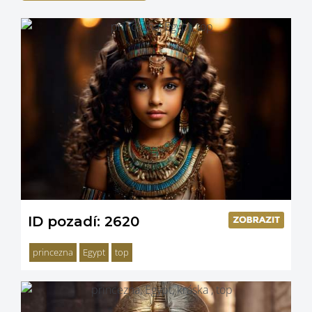
ID pozadí: 2620
princezna
Egypt
top