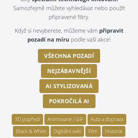
Samozřejmě můžete vyhledávat nebo použít
připravené filtry.
Když si nevyberete, můžeme vám
připravit
pozadí na míru
podle vaší akce!
VŠECHNA POZADÍ
NEJZÁBAVNĚJŠÍ
AI STYLIZOVANÁ
POKROČILÁ AI
3D popředí
Animované / GIF
Auta a doprava
Black & White
Digitální svět
Film
Historie