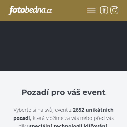
Pozadí pro váš event
Vyberte si na svůj event z
2652 unikátních
pozadí,
která vložíme za vás nebo před vás
díky
speciální technologii klíčování.