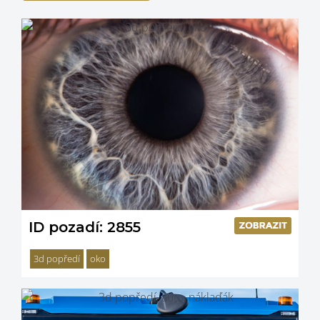
ID pozadí: 2855
3d popředí
oko