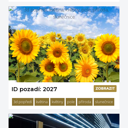
ID pozadí: 2027
3d popředí
květina
květiny
pole
příroda
slunečnice