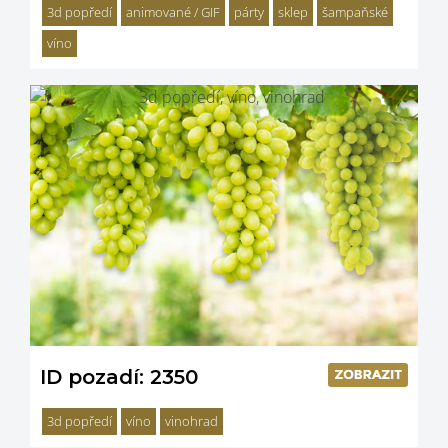
3d popředí
animované / GIF
párty
sklep
šampaňské
víno
ID pozadí: 2350
3d popředí
víno
vinohrad