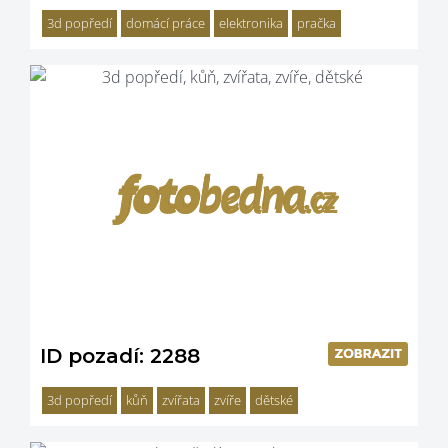
3d popředí
domácí práce
elektronika
pračka
ID pozadí: 2288
3d popředí
kůň
zvířata
zvíře
dětské