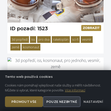
ID pozadí: 1523
3d popředí
iss
pro dva
raketoplán
sci-fi
vesmír
země
kosmonaut
Tento web používá cookies
Cookies nám pomáhají vylepšovat naše služby a měřit návštěvnost.
Můžete si vybrat, které kategorie povolíte.
Více informací
PŘIJMOUT VŠE
POUZE NEZBYTNÉ
NASTAVENÍ