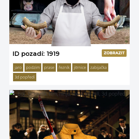
ID pozadí: 1919
jaro
podzim
prase
řezník
jitrnice
zabijačka
3d popředí