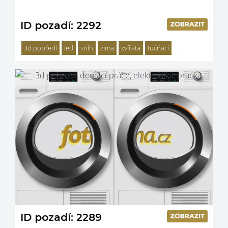
ID pozadí: 2292
3d popředí
led
sníh
zima
zvířata
tučňáci
ID pozadí: 2289