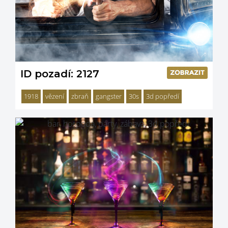
ID pozadí: 2127
1918
vězení
zbraň
gangster
30s
3d popředí