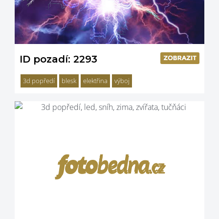
ID pozadí: 2293
3d popředí
blesk
elektřina
výboj