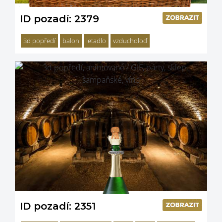
ID pozadí: 2379
3d popředí
balon
letadlo
vzducholoď
ID pozadí: 2351