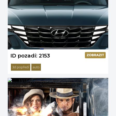
ID pozadí: 2153
3d popředí
auto