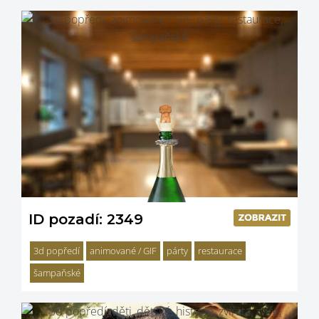
ID pozadí: 2349
3d popředí
animované / GIF
párty
restaurace
šampaňské