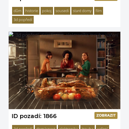
dům
historie
pokoj
sousedi
staré domy
film
3d popředí
ID pozadí: 1866