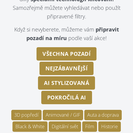
Samozřejmě můžete vyhledávat nebo použít
připravené filtry.
Když si nevyberete, můžeme vám
připravit
pozadí na míru
podle vaší akce!
VŠECHNA POZADÍ
NEJZÁBAVNĚJŠÍ
AI STYLIZOVANÁ
POKROČILÁ AI
3D popředí
Animované / GIF
Auta a doprava
Black & White
Digitální svět
Film
Historie