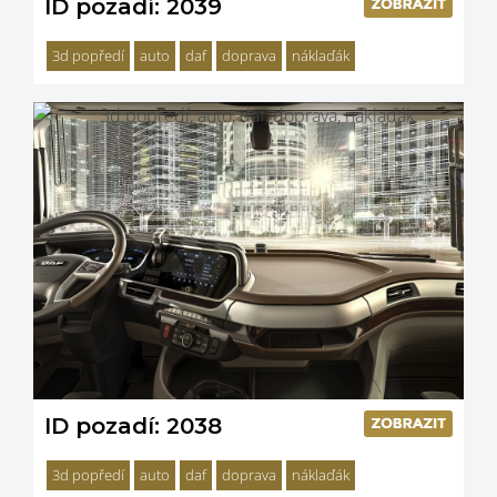
ID pozadí: 2039
3d popředí
auto
daf
doprava
náklaďák
ID pozadí: 2038
3d popředí
auto
daf
doprava
náklaďák