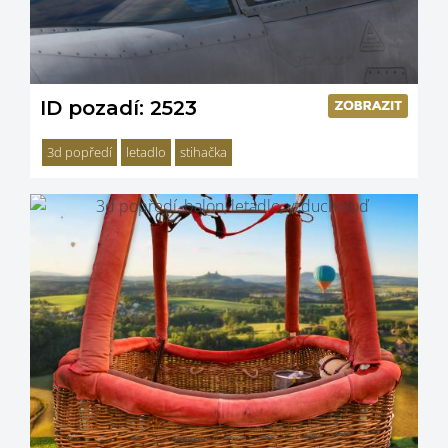
ID pozadí: 2523
3d popředí
letadlo
stihačka