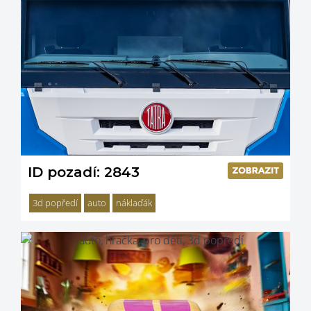
ID pozadí: 2843
3d popředí
auto
náklaďák