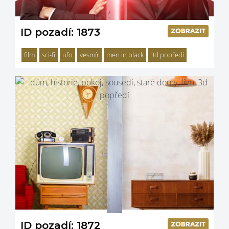
ID pozadí: 1873
film
sci-fi
ufo
vesmír
men in black
3d popředí
ID pozadí: 1872