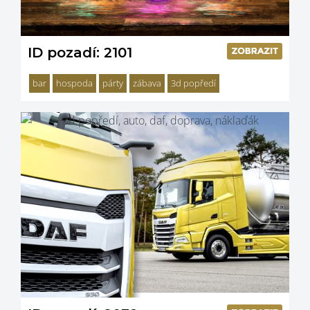
ID pozadí: 2101
bar
hospoda
párty
zábava
3d popředí