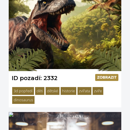
ID pozadí: 2332
3d popředí
děti
dětské
historie
zvířata
zvíře
dinosaurus