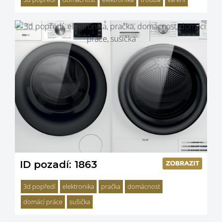
3d popředí
domácnost
elektronika
trouba
vaření
ID pozadí: 1863
3d popředí
elektronika
pračka
domácnost
domácí práce
sušička