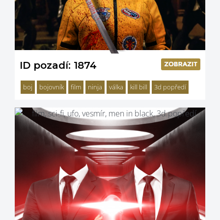
ID pozadí: 1874
boj
bojovník
film
ninja
válka
kill bill
3d popředí