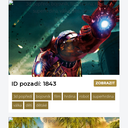
ID pozadí: 1843
3d popředí
bojovník
film
hrdina
robot
superhrdina
válka
děti
dětské