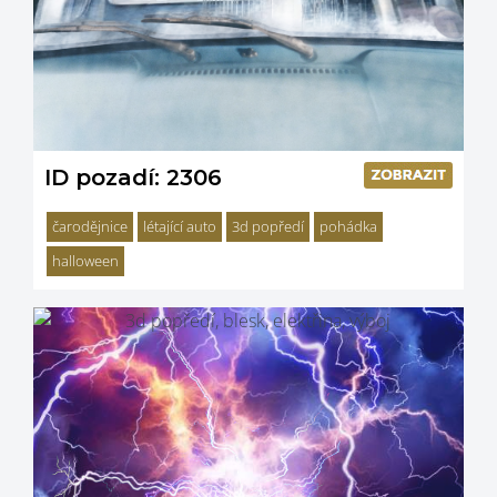
ID pozadí: 2306
čarodějnice
létající auto
3d popředí
pohádka
halloween