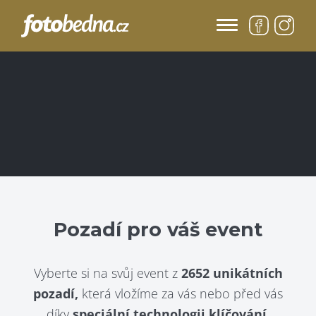
Pozadí pro váš event
Vyberte si na svůj event z
2652 unikátních
pozadí,
která vložíme za vás nebo před vás
díky
speciální technologii klíčování.