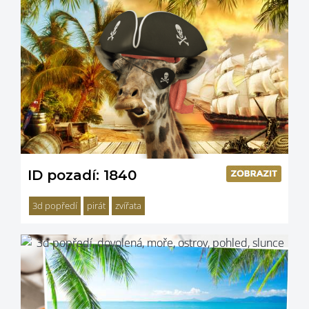
ID pozadí: 1840
3d popředí
pirát
zvířata