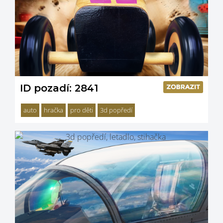
ID pozadí: 2841
auto
hračka
pro děti
3d popředí