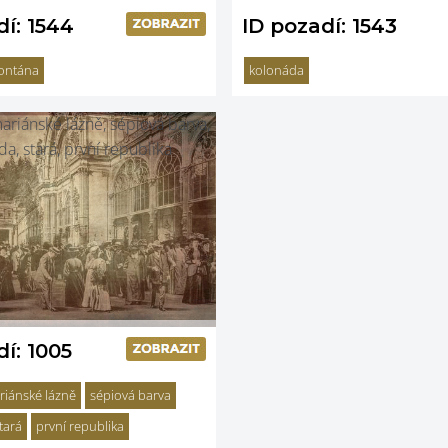
dí: 1544
ID pozadí: 1543
ontána
kolonáda
í: 1005
riánské lázně
sépiová barva
tará
první republika