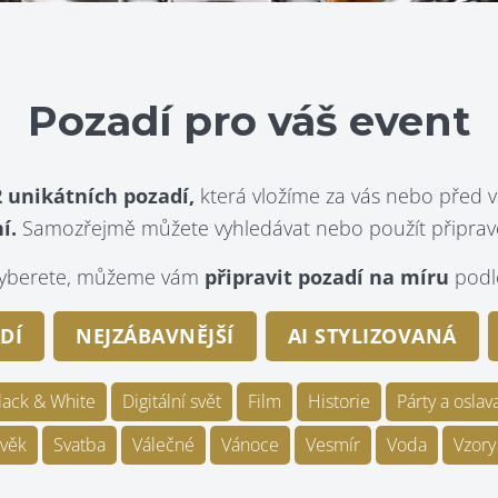
Pozadí pro váš event
 unikátních pozadí,
která vložíme za vás nebo před v
í.
Samozřejmě můžete vyhledávat nebo použít připraven
evyberete, můžeme vám
připravit pozadí na míru
podle
DÍ
NEJZÁBAVNĚJŠÍ
AI STYLIZOVANÁ
lack & White
Digitální svět
Film
Historie
Párty a oslav
věk
Svatba
Válečné
Vánoce
Vesmír
Voda
Vzory