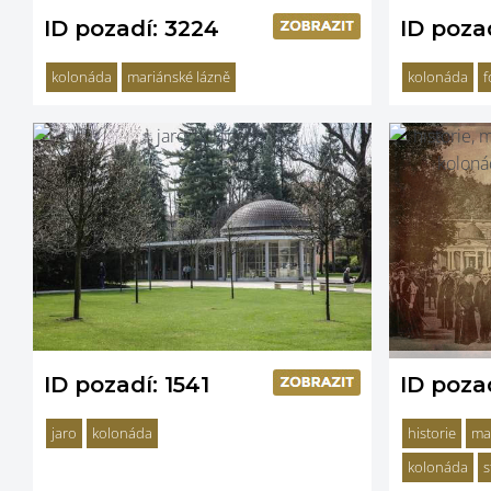
ID pozadí: 3224
ID poza
kolonáda
mariánské lázně
kolonáda
f
ID pozadí: 1541
ID pozad
jaro
kolonáda
historie
ma
kolonáda
s