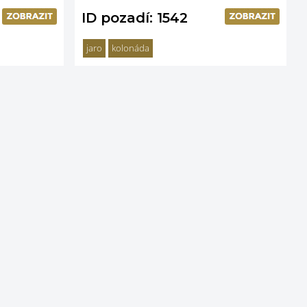
ID pozadí: 1542
jaro
kolonáda