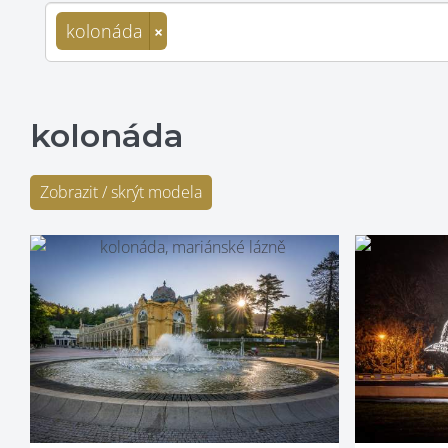
kolonáda
×
kolonáda
Zobrazit / skrýt modela