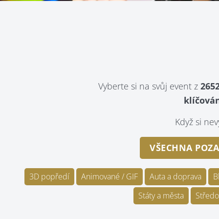
Vyberte si na svůj event z
2652
klíčován
Když si n
VŠECHNA POZA
3D popředí
Animované / GIF
Auta a doprava
B
Státy a města
Středo