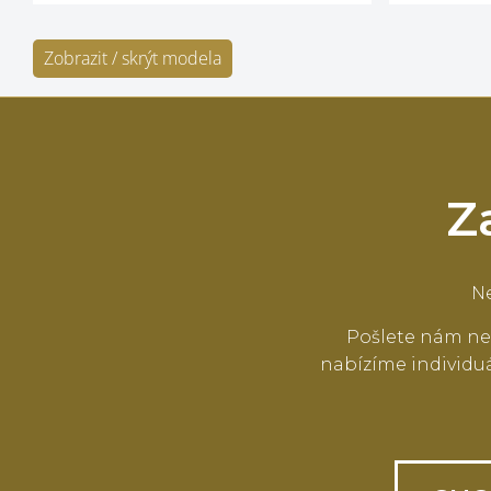
Zobrazit / skrýt modela
Z
Ne
Pošlete nám ne
nabízíme individuá