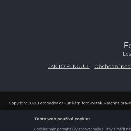
F
Les
JAK TO FUNGUJE
Obchodní pod
Copyright 2026
Fotobedna.cz - unikátní fotokoutek
. Všechna práv
Tento web používá cookies
Cookies nám pomáhají vylepšovat naše služby a měřit návš