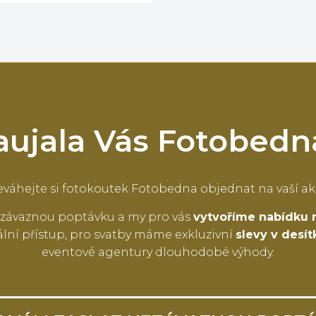
aujala Vás Fotobedn
váhejte si fotokoutek Fotobedna objednat na vaší ak
závaznou poptávku a my pro vás
vytvoříme nabídku 
lní přístup, pro svatby máme exkluzivní
slevy v desí
eventové agentury dlouhodobé výhody.