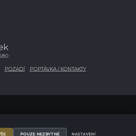
ek
3580
POZADÍ
POPTÁVKA / KONTAKTY
VŠE
POUZE NEZBYTNÉ
NASTAVENÍ