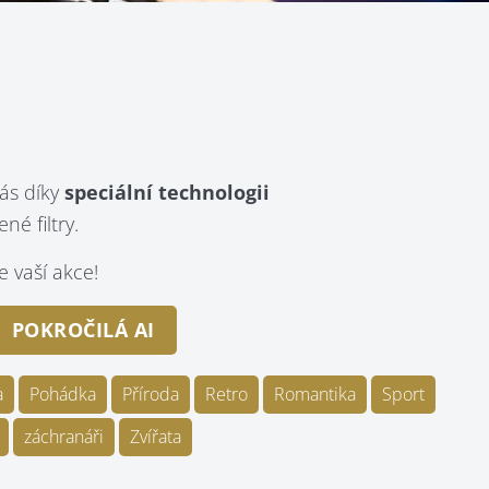
ás díky
speciální technologii
é filtry.
 vaší akce!
POKROČILÁ AI
a
Pohádka
Příroda
Retro
Romantika
Sport
záchranáři
Zvířata