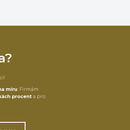
a?
ci!
na míru
. Firmám
tkách procent
a pro