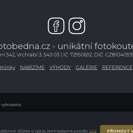
otobedna.cz - unikátní fotokout
ní 542, Vrchlabí 3, 543 03 | IČ: 72950692, DIČ: CZ810409
mínky
NABÍZÍME
VÝHODY
GALERIE
REFERENCE
a vyhrazena.
těvnost. Můžete si vybrat, které kategorie povolíte.
Více
PŘIJMOUT 