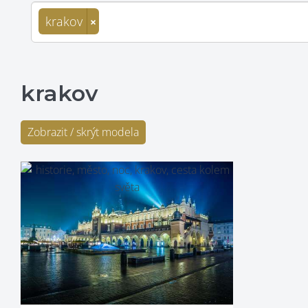
krakov
×
krakov
Zobrazit / skrýt modela