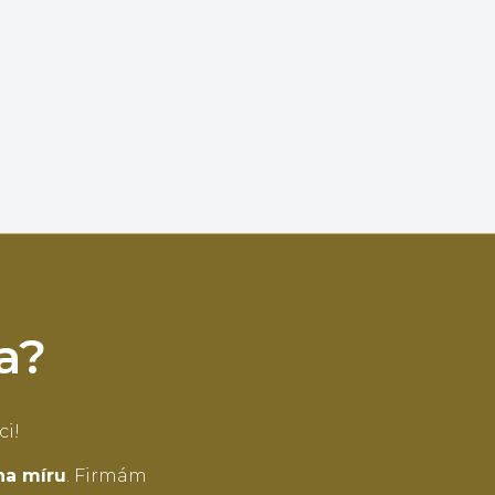
a?
ci!
na míru
. Firmám