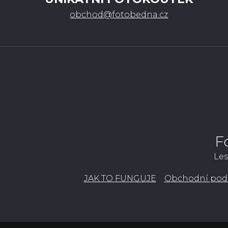
obchod@fotobedna.cz
F
Les
JAK TO FUNGUJE
Obchodní pod