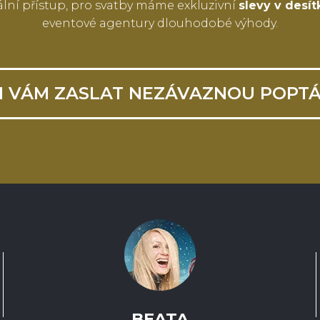
lní přístup, pro svatby máme exkluzivní
slevy v desí
eventové agentury dlouhodobé výhody.
I VÁM ZASLAT NEZÁVAZNOU POPT
BEATA