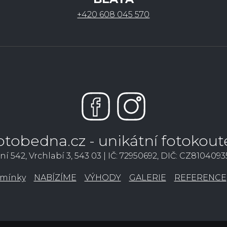
+420 608 045 570
otobedna.cz - unikátní fotokout
ní 542, Vrchlabí 3, 543 03 | IČ: 72950692, DIČ: CZ810409
mínky
NABÍZÍME
VÝHODY
GALERIE
REFERENCE