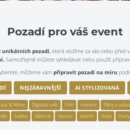
Pozadí pro váš event
 unikátních pozadí,
která vložíme za vás nebo před v
í.
Samozřejmě můžete vyhledávat nebo použít připraven
evyberete, můžeme vám
připravit pozadí na míru
podle
DÍ
NEJZÁBAVNĚJŠÍ
AI STYLIZOVANÁ
lack & White
Digitální svět
Film
Historie
Párty a oslav
věk
Svatba
Válečné
Vánoce
Vesmír
Voda
Vzory