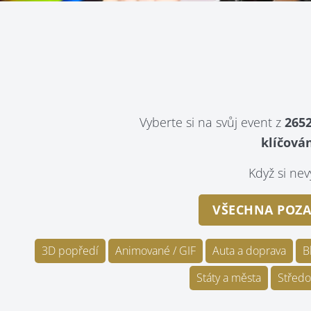
Vyberte si na svůj event z
2652
klíčován
Když si n
VŠECHNA POZA
3D popředí
Animované / GIF
Auta a doprava
B
Státy a města
Středo