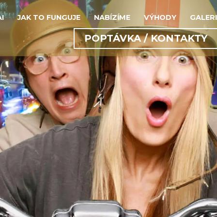
AI
JAK TO FUNGUJE
NABÍZÍME
VÝHODY
GALERI
POPTÁVKA / KONTAKTY