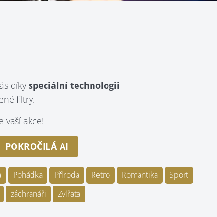
ás díky
speciální technologii
é filtry.
 vaší akce!
POKROČILÁ AI
a
Pohádka
Příroda
Retro
Romantika
Sport
záchranáři
Zvířata