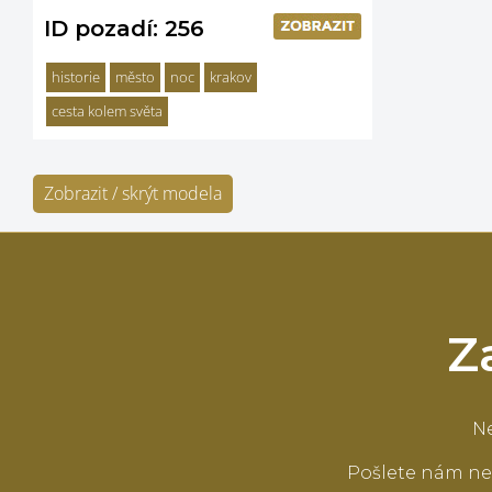
ID pozadí: 256
historie
město
noc
krakov
cesta kolem světa
Zobrazit / skrýt modela
Z
Ne
Pošlete nám ne