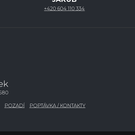
+420 604 110 334
ek
3580
POZADÍ
POPTÁVKA / KONTAKTY