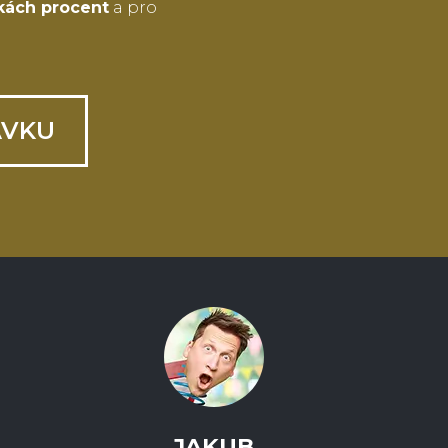
tkách procent
a pro
ÁVKU
JAKUB