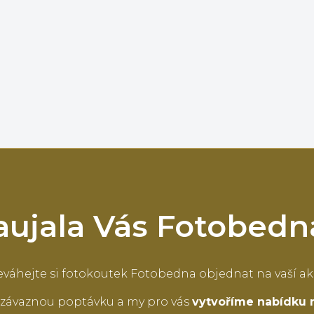
aujala Vás Fotobedn
váhejte si fotokoutek Fotobedna objednat na vaší ak
závaznou poptávku a my pro vás
vytvoříme nabídku 