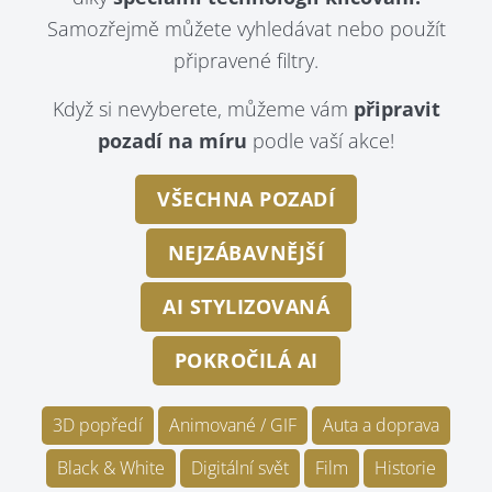
Samozřejmě můžete vyhledávat nebo použít
připravené filtry.
Když si nevyberete, můžeme vám
připravit
pozadí na míru
podle vaší akce!
VŠECHNA POZADÍ
NEJZÁBAVNĚJŠÍ
AI STYLIZOVANÁ
POKROČILÁ AI
3D popředí
Animované / GIF
Auta a doprava
Black & White
Digitální svět
Film
Historie