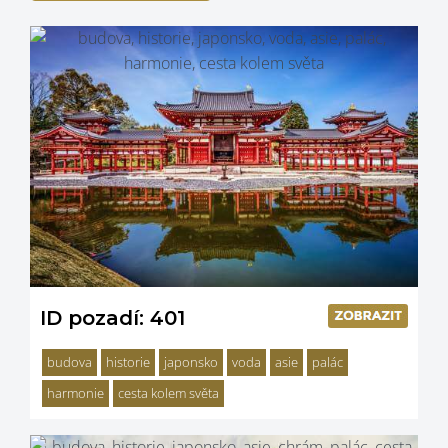
ID pozadí: 401
budova
historie
japonsko
voda
asie
palác
harmonie
cesta kolem světa