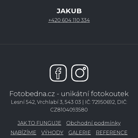
JAKUB
+420 604 110 334
Fotobedna.cz - unikátní fotokoutek
Lesní 542, Vrchlabí 3, 543 03 | IČ: 72950692, DIČ:
CZ8104093580
JAK TO FUNGUJE
Obchodní podmínky
NABÍZÍME
VÝHODY
GALERIE
REFERENCE