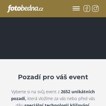
Pozadí pro váš event
Vyberte si na svůj event z
2652 unikátních
pozadí,
která vložíme za vás nebo před vás
díky
speciální technologii klíčování.