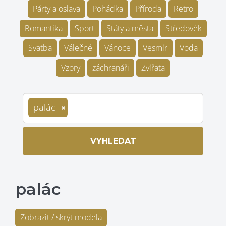
Párty a oslava
Pohádka
Příroda
Retro
Romantika
Sport
Státy a města
Středověk
Svatba
Válečné
Vánoce
Vesmír
Voda
Vzory
záchranáři
Zvířata
palác
×
VYHLEDAT
palác
Zobrazit / skrýt modela