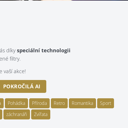
ás díky
speciální technologii
é filtry.
 vaší akce!
POKROČILÁ AI
a
Pohádka
Příroda
Retro
Romantika
Sport
záchranáři
Zvířata