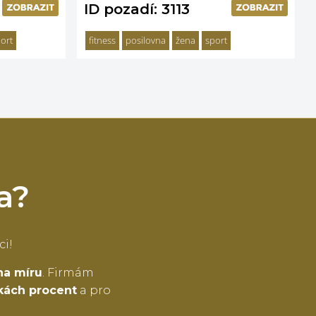
ID pozadí: 3113
ort
fitness
posilovna
žena
sport
a?
ci!
na míru
. Firmám
tkách procent
a pro