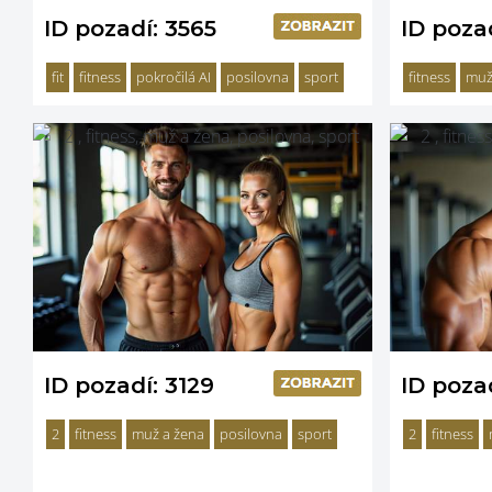
ID pozadí: 3565
ID pozad
fit
fitness
pokročilá AI
posilovna
sport
fitness
mu
ID pozadí: 3129
ID pozad
2
fitness
muž a žena
posilovna
sport
2
fitness