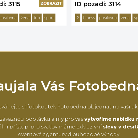
í: 3115
ID pozadí: 3114
posilovna
žena
top
sport
2
fitness
posilovna
žena
sp
aujala Vás Fotobedn
váhejte si fotokoutek Fotobedna objednat na vaší ak
závaznou poptávku a my pro vás
vytvoříme nabídku 
lní přístup, pro svatby máme exkluzivní
slevy v desí
eventové agentury dlouhodobé výhody.