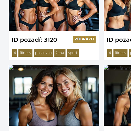
ID pozadí: 3120
ID pozad
4
fitness
posilovna
žena
sport
4
fitness