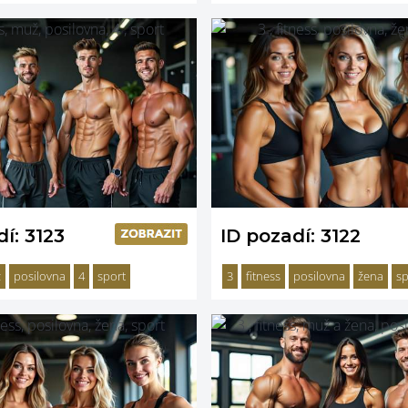
í: 3123
ID pozadí: 3122
ž
posilovna
4
sport
3
fitness
posilovna
žena
sp