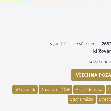
Vyberte si na svůj event z
2652
klíčován
Když si n
VŠECHNA POZA
3D popředí
Animované / GIF
Auta a doprava
B
Státy a města
Středo