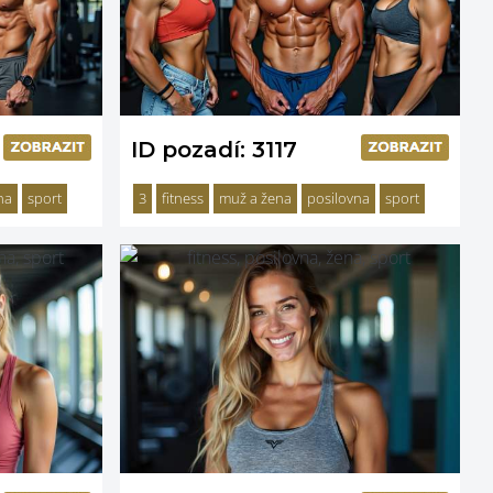
ID pozadí: 3117
na
sport
3
fitness
muž a žena
posilovna
sport