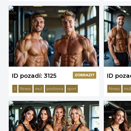
ID pozadí: 3125
ID pozad
2
fitness
muž
posilovna
sport
fitness
mu