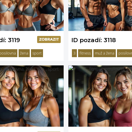
í: 3119
ID pozadí: 3118
posilovna
žena
sport
3
fitness
muž a žena
posilov