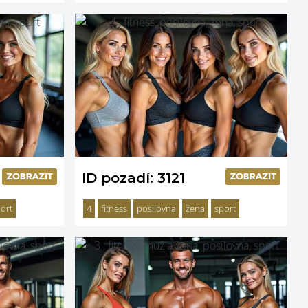
ID pozadí: 3121
ort
4
fitness
posilovna
žena
sport