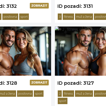
í: 3132
ID pozadí: 3131
ž
posilovna
sport
3
fitness
muž a žena
posilov
í: 3128
ID pozadí: 3127
muž a žena
posilovna
sport
2
fitness
muž a žena
posilov
sport