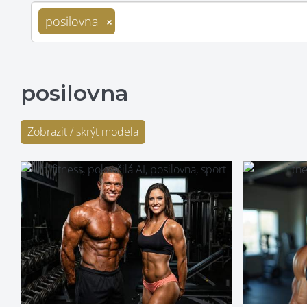
posilovna
×
posilovna
Zobrazit / skrýt modela