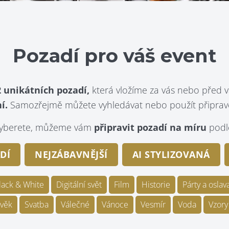
Pozadí pro váš event
 unikátních pozadí,
která vložíme za vás nebo před v
í.
Samozřejmě můžete vyhledávat nebo použít připraven
evyberete, můžeme vám
připravit pozadí na míru
podle
DÍ
NEJZÁBAVNĚJŠÍ
AI STYLIZOVANÁ
lack & White
Digitální svět
Film
Historie
Párty a oslav
věk
Svatba
Válečné
Vánoce
Vesmír
Voda
Vzory