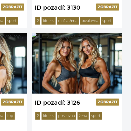
ID pozadí: 3130
na
sport
2
fitness
muž a žena
posilovna
sport
ID pozadí: 3126
na
top
2
fitness
posilovna
žena
sport