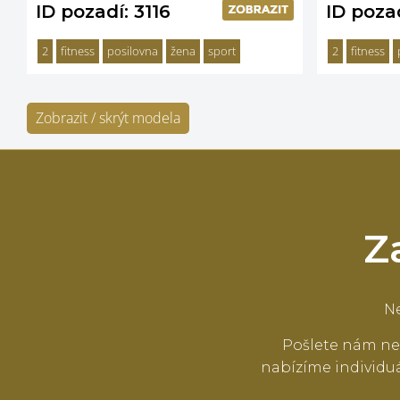
ID pozadí: 3116
ID pozad
2
fitness
posilovna
žena
sport
2
fitness
Zobrazit / skrýt modela
Z
Ne
Pošlete nám ne
nabízíme individuá