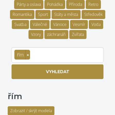
Párty a oslava
Pohádka
Příroda
Retro
Romantika
Sport
Státy a města
Středověk
Svatba
Válečné
Vánoce
Vesmír
Voda
Vzory
záchranáři
Zvířata
řím
×
VYHLEDAT
řím
Zobrazit / skrýt modela