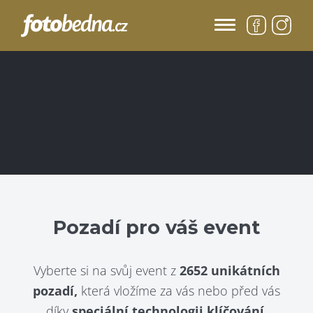
Pozadí pro váš event
Vyberte si na svůj event z
2652 unikátních
pozadí,
která vložíme za vás nebo před vás
díky
speciální technologii klíčování.