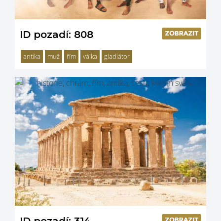
ID pozadí: 808
antika
muž
řím
válka
gladiátor