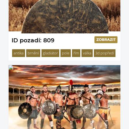
ID pozadí: 809
antika
brnění
gladiátor
pole
řím
válka
3d popředí