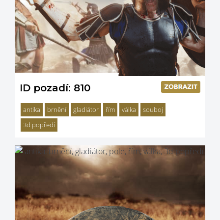
ID pozadí: 810
antika
brnění
gladiátor
řím
válka
souboj
3d popředí