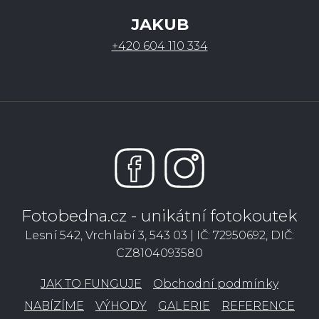
JAKUB
+420 604 110 334
Fotobedna.cz - unikátní fotokoutek
Lesní 542, Vrchlabí 3, 543 03 | IČ: 72950692, DIČ:
CZ8104093580
JAK TO FUNGUJE
Obchodní podmínky
NABÍZÍME
VÝHODY
GALERIE
REFERENCE