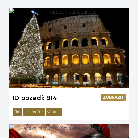
ID pozadí: 814
řím
stromeček
vánoce