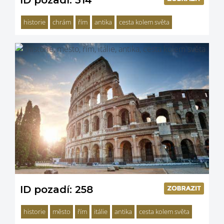
ID pozadí: 314
historie
chrám
řím
antika
cesta kolem světa
ID pozadí: 258
historie
město
řím
itálie
antika
cesta kolem světa