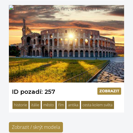
ID pozadí: 257
historie
itálie
město
řím
antika
cesta kolem světa
Zobrazit / skrýt modela