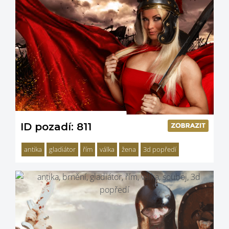
ID pozadí: 811
antika
gladiátor
řím
válka
žena
3d popředí