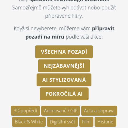
Samozřejmě můžete vyhledávat nebo použít
připravené filtry.
Když si nevyberete, můžeme vám
připravit
pozadí na míru
podle vaší akce!
VŠECHNA POZADÍ
NEJZÁBAVNĚJŠÍ
AI STYLIZOVANÁ
POKROČILÁ AI
3D popředí
Animované / GIF
Auta a doprava
Black & White
Digitální svět
Film
Historie