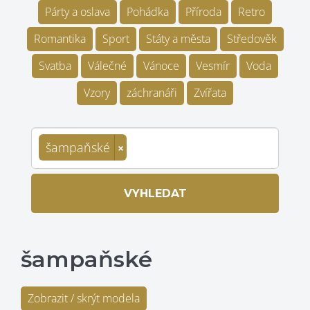
Párty a oslava
Pohádka
Příroda
Retro
Romantika
Sport
Státy a města
Středověk
Svatba
Válečné
Vánoce
Vesmír
Voda
Vzory
záchranáři
Zvířata
šampaňské
×
VYHLEDAT
šampaňské
Zobrazit / skrýt modela