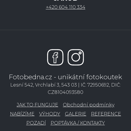
+420 604 110 334
Fotobedna.cz - unikátní fotokoutek
Lesní 542, Vrchlabí 3, 543 03 | IČ: 72950692, DIČ:
CZ8104093580
JAK TO FUNGUJE
Obchodní podmínky
NABÍZÍME
VÝHODY
GALERIE
REFERENCE
POZADÍ
POPTÁVKA / KONTAKTY