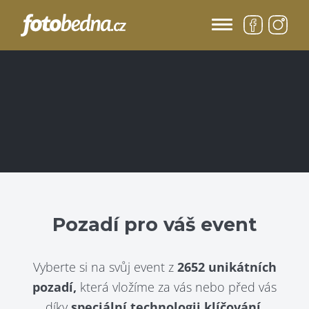
Pozadí pro váš event
Vyberte si na svůj event z
2652 unikátních
pozadí,
která vložíme za vás nebo před vás
díky
speciální technologii klíčování.