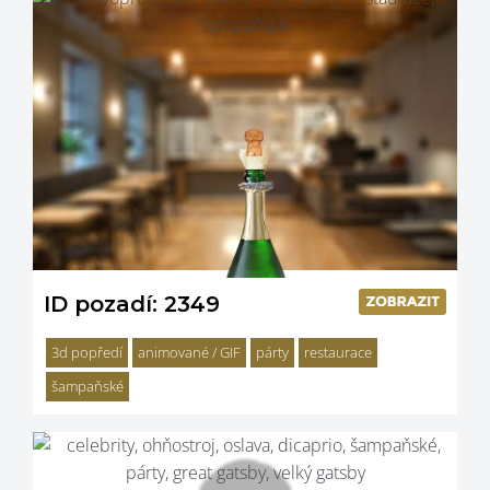
ID pozadí: 2349
3d popředí
animované / GIF
párty
restaurace
šampaňské