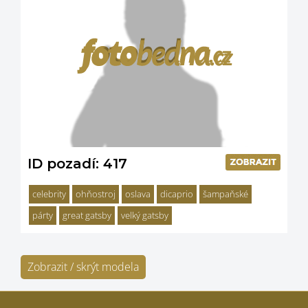
ID pozadí: 417
celebrity
ohňostroj
oslava
dicaprio
šampaňské
párty
great gatsby
velký gatsby
Zobrazit / skrýt modela