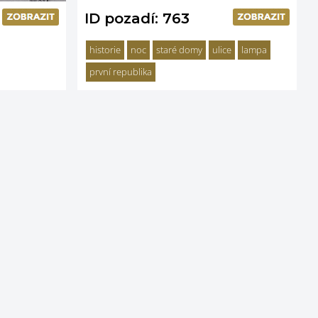
ID pozadí: 763
historie
noc
staré domy
ulice
lampa
první republika