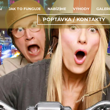
AI
JAK TO FUNGUJE
NABÍZÍME
VÝHODY
GALERI
POPTÁVKA / KONTAKTY