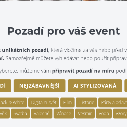
Pozadí pro váš event
 unikátních pozadí,
která vložíme za vás nebo před v
í.
Samozřejmě můžete vyhledávat nebo použít připraven
evyberete, můžeme vám
připravit pozadí na míru
podle
DÍ
NEJZÁBAVNĚJŠÍ
AI STYLIZOVANÁ
lack & White
Digitální svět
Film
Historie
Párty a oslav
věk
Svatba
Válečné
Vánoce
Vesmír
Voda
Vzory