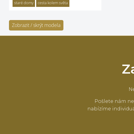
staré domy
cesta kolem světa
Zobrazit / skrýt modela
Z
Ne
Pošlete nám ne
nabízíme individuá