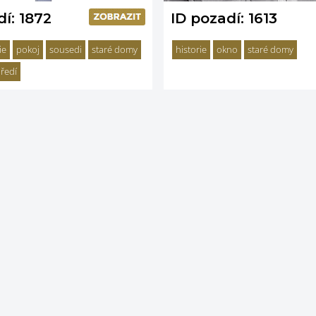
ID pozadí: 1613
dí: 1872
historie
okno
staré domy
ie
pokoj
sousedi
staré domy
ředí