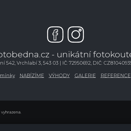
otobedna.cz - unikátní fotokout
ní 542, Vrchlabí 3, 543 03 | IČ: 72950692, DIČ: CZ810409
mínky
NABÍZÍME
VÝHODY
GALERIE
REFERENCE
a vyhrazena.