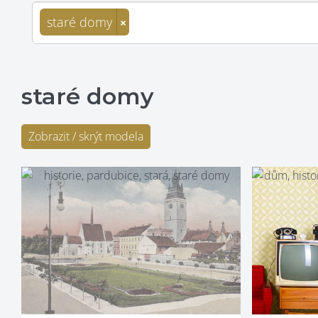
staré domy
×
staré domy
Zobrazit / skrýt modela