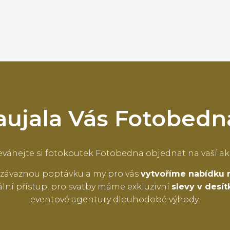
aujala Vás Fotobedn
váhejte si fotokoutek Fotobedna objednat na vaší ak
závaznou poptávku a my pro vás
vytvoříme nabídku 
lní přístup, pro svatby máme exkluzivní
slevy v desí
eventové agentury dlouhodobé výhody.