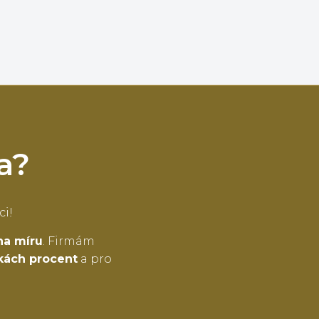
a?
ci!
na míru
. Firmám
tkách procent
a pro