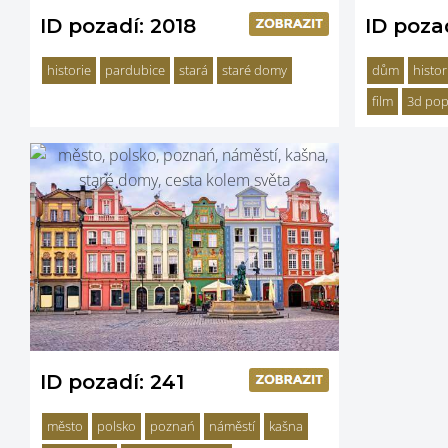
ID pozadí: 2018
ID poza
historie
pardubice
stará
staré domy
dům
histor
film
3d pop
ID pozadí: 241
město
polsko
poznań
náměstí
kašna