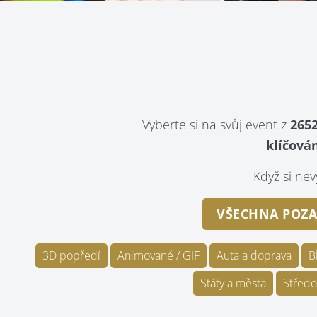
Vyberte si na svůj event z
2652
klíčován
Když si n
VŠECHNA POZA
3D popředí
Animované / GIF
Auta a doprava
B
Státy a města
Středo