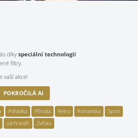
ás díky
speciální technologii
é filtry.
 vaší akce!
POKROČILÁ AI
a
Pohádka
Příroda
Retro
Romantika
Sport
záchranáři
Zvířata