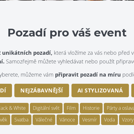
Pozadí pro váš event
 unikátních pozadí,
která vložíme za vás nebo před v
í.
Samozřejmě můžete vyhledávat nebo použít připraven
evyberete, můžeme vám
připravit pozadí na míru
podle
DÍ
NEJZÁBAVNĚJŠÍ
AI STYLIZOVANÁ
lack & White
Digitální svět
Film
Historie
Párty a oslav
věk
Svatba
Válečné
Vánoce
Vesmír
Voda
Vzory