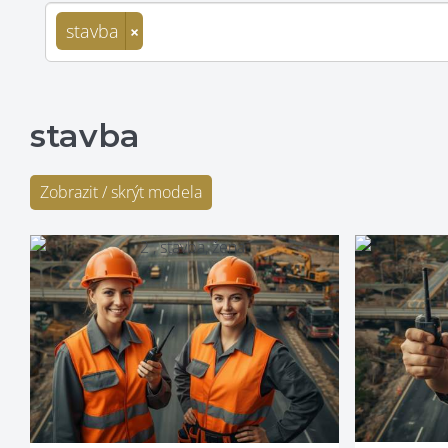
stavba
×
stavba
Zobrazit / skrýt modela