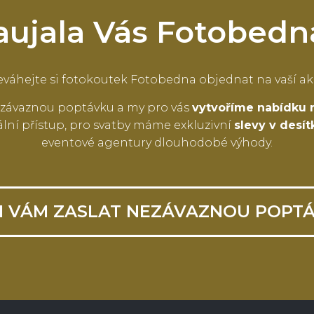
aujala Vás Fotobedn
váhejte si fotokoutek Fotobedna objednat na vaší ak
závaznou poptávku a my pro vás
vytvoříme nabídku 
lní přístup, pro svatby máme exkluzivní
slevy v desí
eventové agentury dlouhodobé výhody.
I VÁM ZASLAT NEZÁVAZNOU POPT