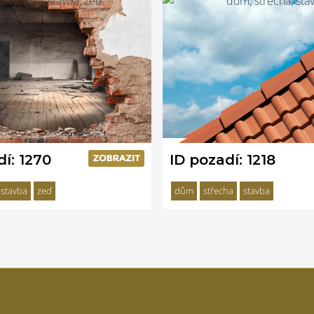
dí: 1270
ID pozadí: 1218
stavba
zeď
dům
střecha
stavba