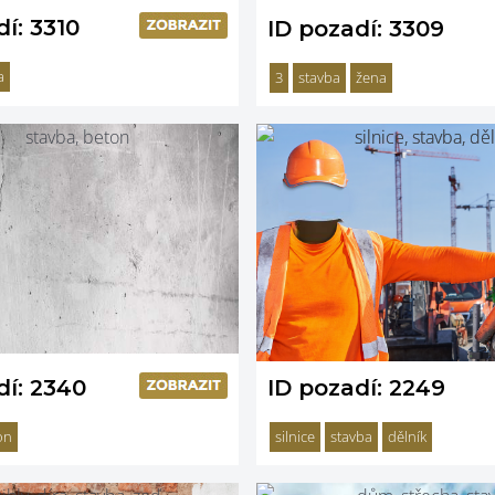
í: 3310
ID pozadí: 3309
a
3
stavba
žena
dí: 2340
ID pozadí: 2249
on
silnice
stavba
dělník