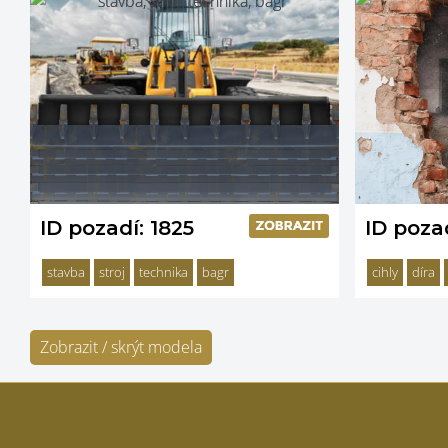
ID pozadí: 1825
ID poza
stavba
stroj
technika
bagr
cihly
díra
Zobrazit / skrýt modela