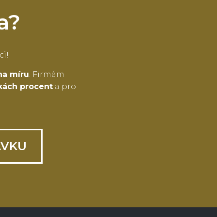
a?
ci!
na míru
. Firmám
tkách procent
a pro
ÁVKU