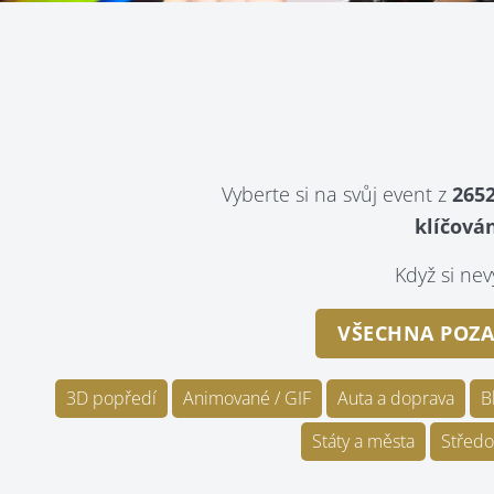
Vyberte si na svůj event z
2652
klíčován
Když si n
VŠECHNA POZA
3D popředí
Animované / GIF
Auta a doprava
B
Státy a města
Středo