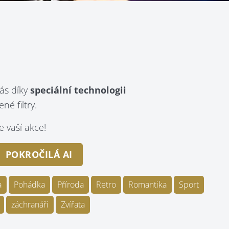
ás díky
speciální technologii
é filtry.
 vaší akce!
POKROČILÁ AI
a
Pohádka
Příroda
Retro
Romantika
Sport
záchranáři
Zvířata