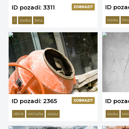
ID pozad
ID pozadí: 3311
stavba
žen
2
stavba
žena
ID pozadí: 2365
ID poza
dělník
míchačka
stavba
stavba
bet