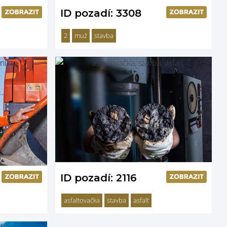
ID pozadí: 3308
2
muž
stavba
ID pozadí: 2116
asfaltovačka
stavba
asfalt