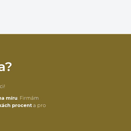
a?
ci!
na míru
. Firmám
tkách procent
a pro