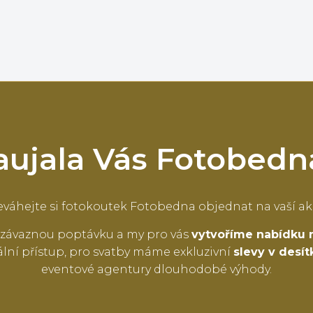
aujala Vás Fotobedn
váhejte si fotokoutek Fotobedna objednat na vaší ak
závaznou poptávku a my pro vás
vytvoříme nabídku 
lní přístup, pro svatby máme exkluzivní
slevy v desí
eventové agentury dlouhodobé výhody.