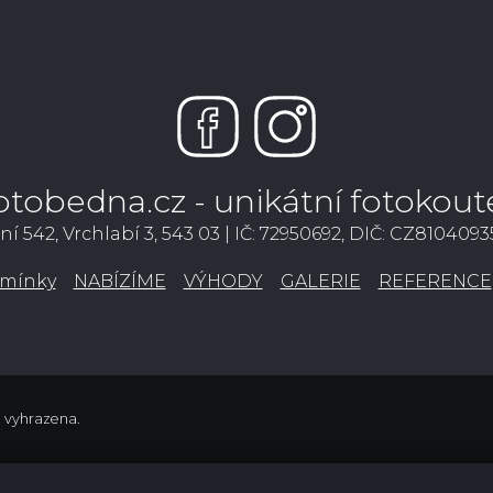
otobedna.cz - unikátní fotokout
ní 542, Vrchlabí 3, 543 03 | IČ: 72950692, DIČ: CZ810409
mínky
NABÍZÍME
VÝHODY
GALERIE
REFERENCE
a vyhrazena.