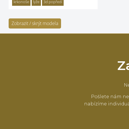
krkonoše
lyže
3d popředí
Zobrazit / skrýt modela
Z
Ne
Pošlete nám ne
nabízíme individuá