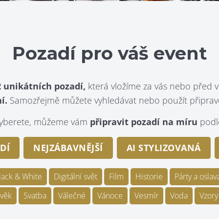
Pozadí pro váš event
 unikátních pozadí,
která vložíme za vás nebo před v
í.
Samozřejmě můžete vyhledávat nebo použít připraven
evyberete, můžeme vám
připravit pozadí na míru
podle
DÍ
NEJZÁBAVNĚJŠÍ
AI STYLIZOVANÁ
lack & White
Digitální svět
Film
Historie
Párty a oslav
věk
Svatba
Válečné
Vánoce
Vesmír
Voda
Vzory