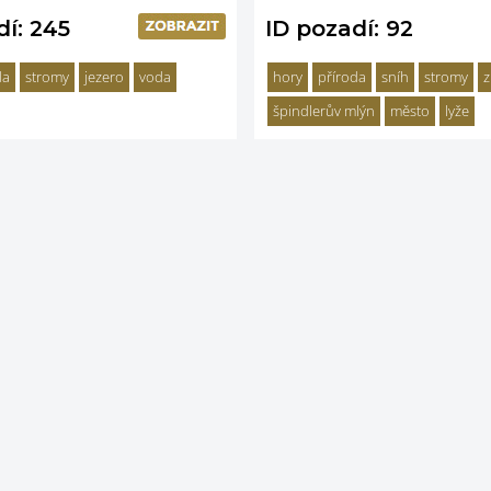
dí: 245
ID pozadí: 92
da
stromy
jezero
voda
hory
příroda
sníh
stromy
z
špindlerův mlýn
město
lyže