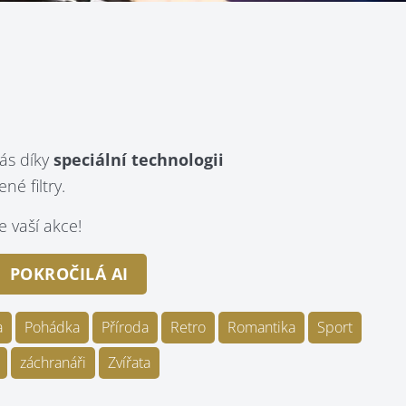
ás díky
speciální technologii
é filtry.
 vaší akce!
POKROČILÁ AI
a
Pohádka
Příroda
Retro
Romantika
Sport
záchranáři
Zvířata