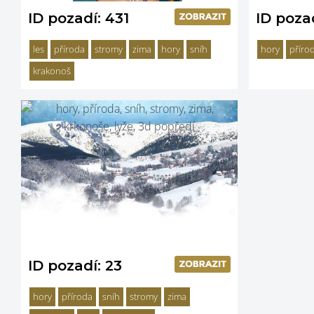
ID pozadí: 431
ID poza
les
příroda
stromy
zima
hory
sníh
hory
příro
krakonoš
ID pozadí: 23
hory
příroda
sníh
stromy
zima