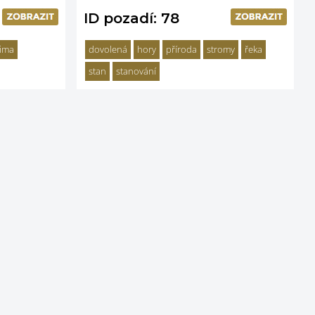
ID pozadí: 78
ima
dovolená
hory
příroda
stromy
řeka
stan
stanování