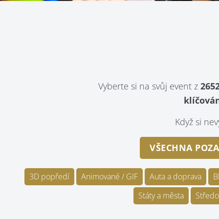
Vyberte si na svůj event z
2652
klíčován
Když si n
VŠECHNA POZA
3D popředí
Animované / GIF
Auta a doprava
B
Státy a města
Středo