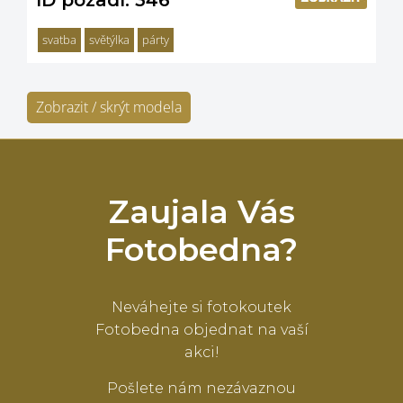
ID pozadí: 346
svatba
světýlka
párty
Zobrazit / skrýt modela
Zaujala Vás
Fotobedna?
Neváhejte si fotokoutek
Fotobedna objednat na vaší
akci!
Pošlete nám nezávaznou