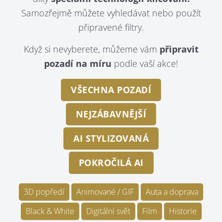
Samozřejmě můžete vyhledávat nebo použít
připravené filtry.
Když si nevyberete, můžeme vám
připravit
pozadí na míru
podle vaší akce!
VŠECHNA POZADÍ
NEJZÁBAVNĚJŠÍ
AI STYLIZOVANÁ
POKROČILÁ AI
3D popředí
Animované / GIF
Auta a doprava
Black & White
Digitální svět
Film
Historie