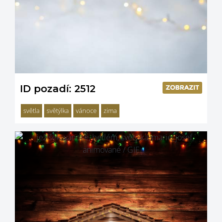
ID pozadí: 2512
světla
světýlka
vánoce
zima