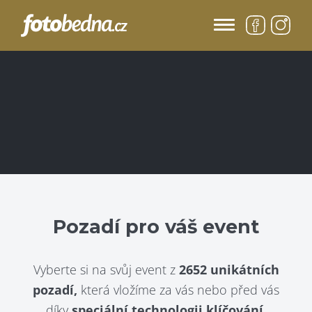
Pozadí pro váš event
Vyberte si na svůj event z
2652 unikátních
pozadí,
která vložíme za vás nebo před vás
díky
speciální technologii klíčování.