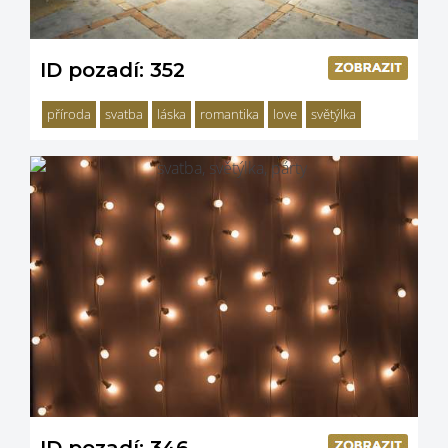
ID pozadí: 352
příroda
svatba
láska
romantika
love
světýlka