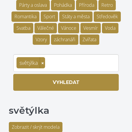
Párty a oslava
Pohádka
Příroda
Retro
Romantika
Sport
Státy a města
Středověk
Svatba
Válečné
Vánoce
Vesmír
Voda
Vzory
záchranáři
Zvířata
světýlka
×
VYHLEDAT
světýlka
Zobrazit / skrýt modela