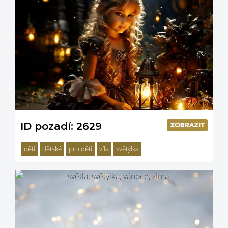
ID pozadí: 2629
děti
dětské
pro děti
víla
světýlka