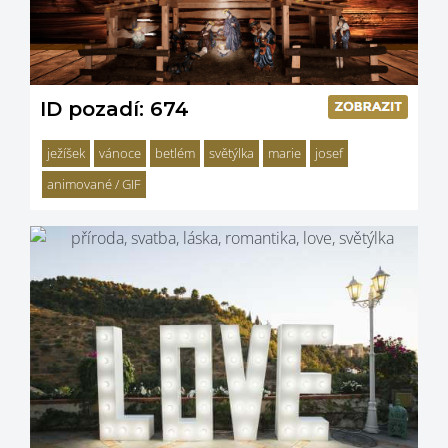
ID pozadí: 674
ježíšek
vánoce
betlém
světýlka
marie
josef
animované / GIF