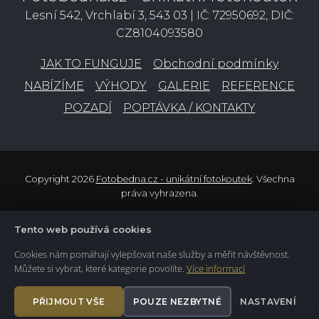
Lesní 542, Vrchlabí 3, 543 03 | IČ: 72950692, DIČ:
CZ8104093580
JAK TO FUNGUJE
Obchodní podmínky
NABÍZÍME
VÝHODY
GALERIE
REFERENCE
POZADÍ
POPTÁVKA / KONTAKTY
Copyright 2026
Fotobedna.cz - unikátní fotokoutek
. Všechna
práva vyhrazena.
Tento web používá cookies
Cookies nám pomáhají vylepšovat naše služby a měřit návštěvnost.
Můžete si vybrat, které kategorie povolíte.
Více informací
PŘIJMOUT VŠE
POUZE NEZBYTNÉ
NASTAVENÍ