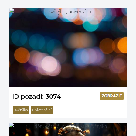
ID pozadí: 3074
světýlka
universální