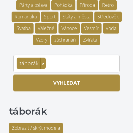
Párty a oslava
Pohádka
Příroda
Retro
Romantika
Sport
Státy a města
Středověk
Svatba
Válečné
Vánoce
Vesmír
Voda
Vzory
záchranáři
Zvířata
táborák
×
VYHLEDAT
táborák
Zobrazit / skrýt modela