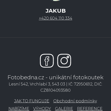
JAKUB
+420 604 110 334
Fotobedna.cz - unikátní fotokoutek
Lesní 542, Vrchlabí 3, 543 03 | IČ: 72950692, DIČ:
CZ8104093580
JAK TO FUNGUJE
Obchodní podmínky
NABÍZÍME
VÝHODY
GALERIE
REFERENCE