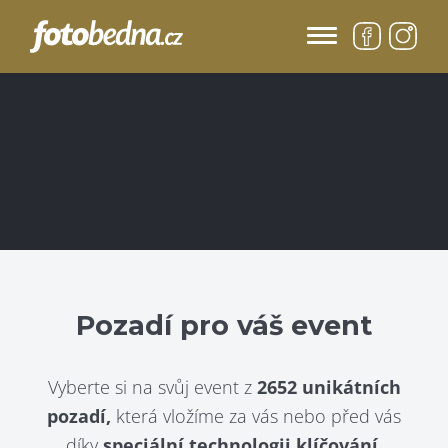
Pozadí pro váš event
Vyberte si na svůj event z
2652 unikátních
pozadí,
která vložíme za vás nebo před vás
díky
speciální technologii klíčování.