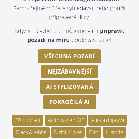
Samozřejmě můžete vyhledávat nebo použít
připravené filtry.
Když si nevyberete, můžeme vám
připravit
pozadí na míru
podle vaší akce!
VŠECHNA POZADÍ
NEJZÁBAVNĚJŠÍ
AI STYLIZOVANÁ
POKROČILÁ AI
3D popředí
Animované / GIF
Auta a doprava
Black & White
Digitální svět
Film
Historie