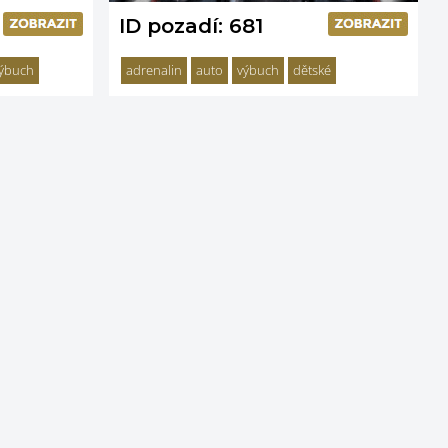
ID pozadí: 681
ýbuch
adrenalin
auto
výbuch
dětské