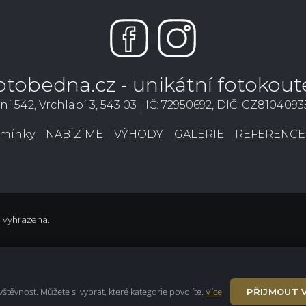
otobedna.cz - unikátní fotokout
ní 542, Vrchlabí 3, 543 03 | IČ: 72950692, DIČ: CZ810409
mínky
NABÍZÍME
VÝHODY
GALERIE
REFERENCE
a vyhrazena.
těvnost. Můžete si vybrat, které kategorie povolíte.
Více
PŘIJMOUT 