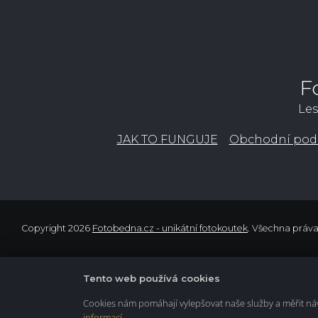
F
Les
JAK TO FUNGUJE
Obchodní pod
Copyright 2026
Fotobedna.cz - unikátní fotokoutek
. Všechna práv
Tento web používá cookies
Cookies nám pomáhají vylepšovat naše služby a měřit návš
informací