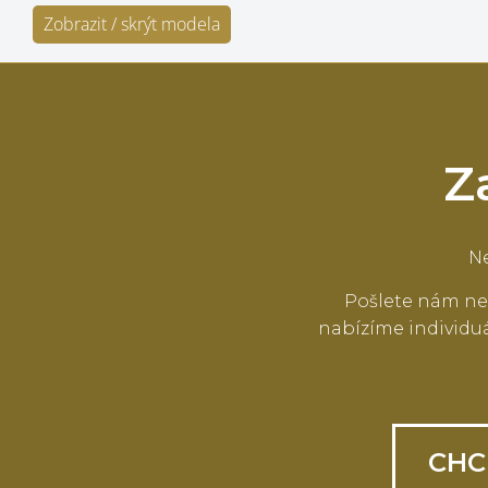
Zobrazit / skrýt modela
Z
Ne
Pošlete nám ne
nabízíme individuá
CHC