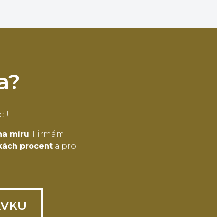
a?
ci!
na míru
. Firmám
tkách procent
a pro
ÁVKU