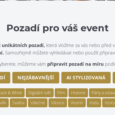
Pozadí pro váš event
 unikátních pozadí,
která vložíme za vás nebo před v
í.
Samozřejmě můžete vyhledávat nebo použít připraven
evyberete, můžeme vám
připravit pozadí na míru
podle
DÍ
NEJZÁBAVNĚJŠÍ
AI STYLIZOVANÁ
lack & White
Digitální svět
Film
Historie
Párty a oslav
věk
Svatba
Válečné
Vánoce
Vesmír
Voda
Vzory