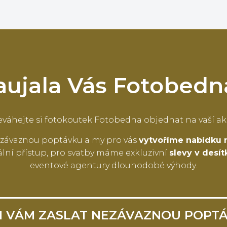
aujala Vás Fotobedn
váhejte si fotokoutek Fotobedna objednat na vaší ak
závaznou poptávku a my pro vás
vytvoříme nabídku 
lní přístup, pro svatby máme exkluzivní
slevy v desí
eventové agentury dlouhodobé výhody.
I VÁM ZASLAT NEZÁVAZNOU POPT