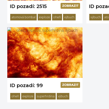
ID pozadí: 2515
ID pozad
atomová bombal
exploze
oheň
výbuch
výbuch
at
ID pozadí: 99
oheň
exploze
superhrdina
výbuch