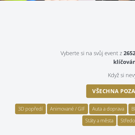
Vyberte si na svůj event z
2652
klíčován
Když si n
VŠECHNA POZA
3D popředí
Animované / GIF
Auta a doprava
B
Státy a města
Středo