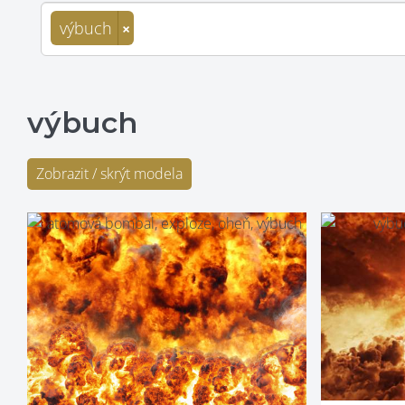
výbuch
×
výbuch
Zobrazit / skrýt modela