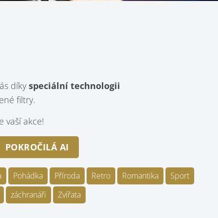
ás díky
speciální technologii
é filtry.
 vaší akce!
POKROČILÁ AI
a
Pohádka
Příroda
Retro
Romantika
Sport
záchranáři
Zvířata