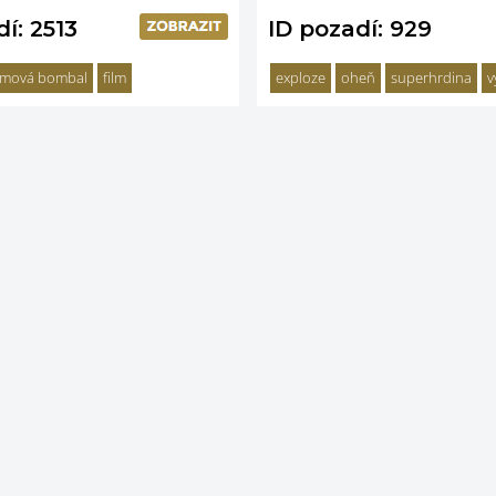
í: 2513
ID pozadí: 929
omová bombal
film
exploze
oheň
superhrdina
v