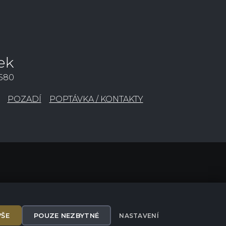
ek
3580
POZADÍ
POPTÁVKA / KONTAKTY
VŠE
POUZE NEZBYTNÉ
NASTAVENÍ