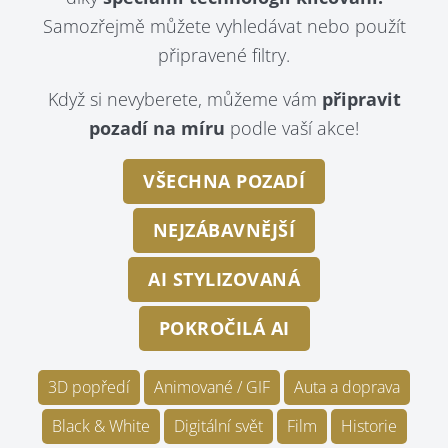
Samozřejmě můžete vyhledávat nebo použít
připravené filtry.
Když si nevyberete, můžeme vám
připravit
pozadí na míru
podle vaší akce!
VŠECHNA POZADÍ
NEJZÁBAVNĚJŠÍ
AI STYLIZOVANÁ
POKROČILÁ AI
3D popředí
Animované / GIF
Auta a doprava
Black & White
Digitální svět
Film
Historie