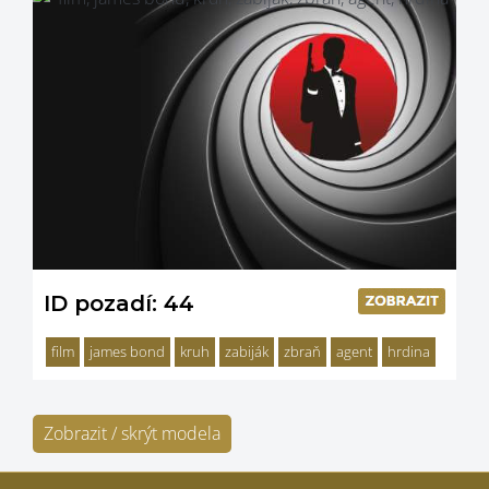
ID pozadí: 44
film
james bond
kruh
zabiják
zbraň
agent
hrdina
Zobrazit / skrýt modela