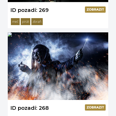
ID pozadí: 269
meč
pirát
zbraň
ID pozadí: 268