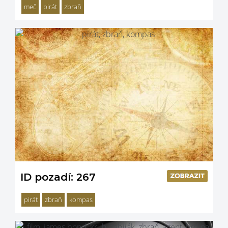
meč
pirát
zbraň
ID pozadí: 267
pirát
zbraň
kompas