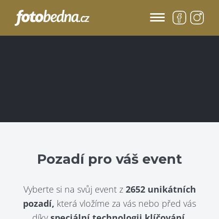
Pozadí pro váš event
Vyberte si na svůj event z
2652 unikátních
pozadí,
která vložíme za vás nebo před vás
díky
speciální technologii klíčování.