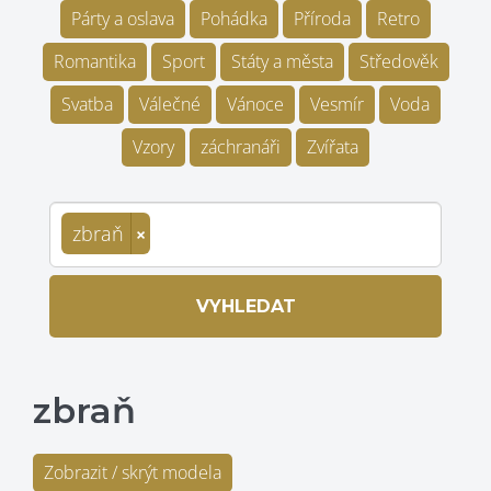
Párty a oslava
Pohádka
Příroda
Retro
Romantika
Sport
Státy a města
Středověk
Svatba
Válečné
Vánoce
Vesmír
Voda
Vzory
záchranáři
Zvířata
zbraň
×
VYHLEDAT
zbraň
Zobrazit / skrýt modela