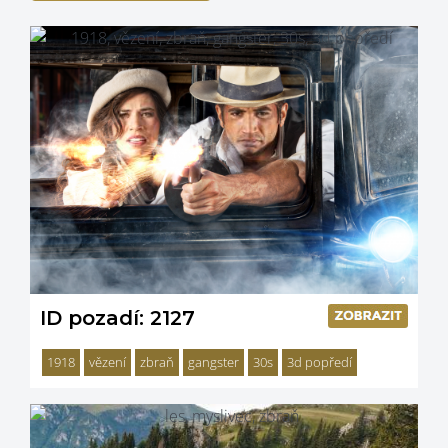
ID pozadí: 2127
1918
vězení
zbraň
gangster
30s
3d popředí