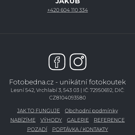
JAKUB
+420 604 110 334
Fotobedna.cz - unikátní fotokoutek
Lesní 542, Vrchlabí 3, 543 03 | IČ: 72950692, DIČ:
CZ8104093580
JAK TO FUNGUJE
Obchodní podmínky
NABÍZÍME
VÝHODY
GALERIE
REFERENCE
POZADÍ
POPTÁVKA / KONTAKTY