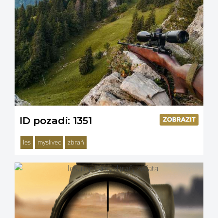
ID pozadí: 1351
les
myslivec
zbraň