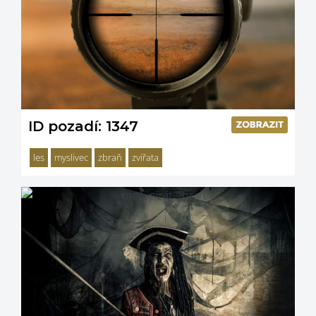
ID pozadí: 1347
les
myslivec
zbraň
zvířata