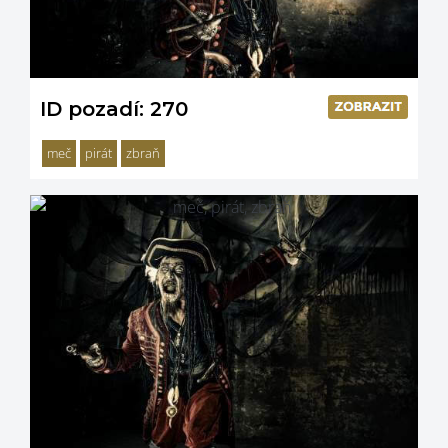
ID pozadí: 270
meč
pirát
zbraň