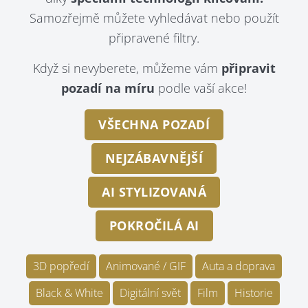
Samozřejmě můžete vyhledávat nebo použít
připravené filtry.
Když si nevyberete, můžeme vám
připravit
pozadí na míru
podle vaší akce!
VŠECHNA POZADÍ
NEJZÁBAVNĚJŠÍ
AI STYLIZOVANÁ
POKROČILÁ AI
3D popředí
Animované / GIF
Auta a doprava
Black & White
Digitální svět
Film
Historie