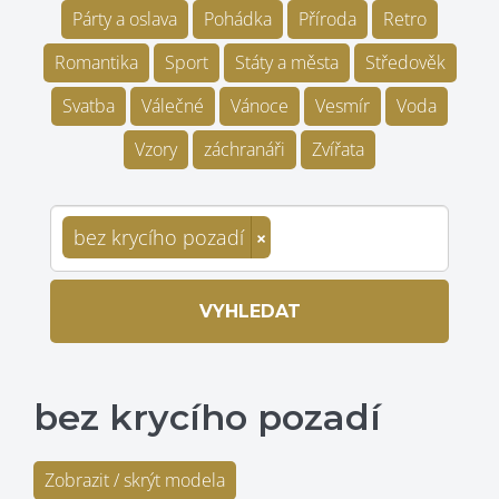
Párty a oslava
Pohádka
Příroda
Retro
Romantika
Sport
Státy a města
Středověk
Svatba
Válečné
Vánoce
Vesmír
Voda
Vzory
záchranáři
Zvířata
bez krycího pozadí
×
VYHLEDAT
bez krycího pozadí
Zobrazit / skrýt modela