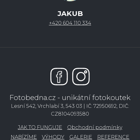
JAKUB
+420 604 110 334
Fotobedna.cz - unikátní fotokoutek
Lesní 542, Vrchlabí 3, 543 03 | IČ: 72950692, DIČ:
CZ8104093580
JAK TO FUNGUJE
Obchodní podmínky
NABÍZÍME
VÝHODY
GALERIE
REFERENCE