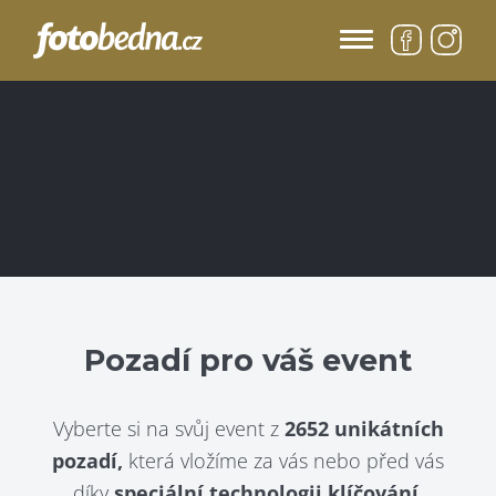
Pozadí pro váš event
Vyberte si na svůj event z
2652 unikátních
pozadí,
která vložíme za vás nebo před vás
díky
speciální technologii klíčování.