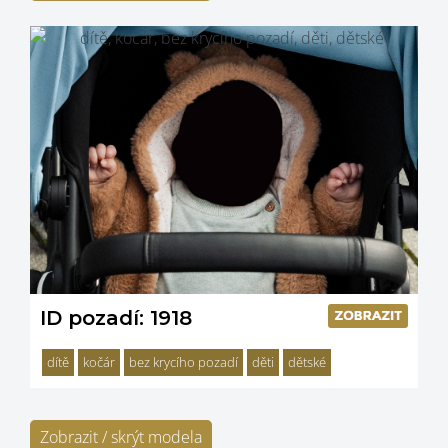
ID pozadí: 1918
dítě
kočár
bez krycího pozadí
děti
dětské
Zobrazit / skrýt modela