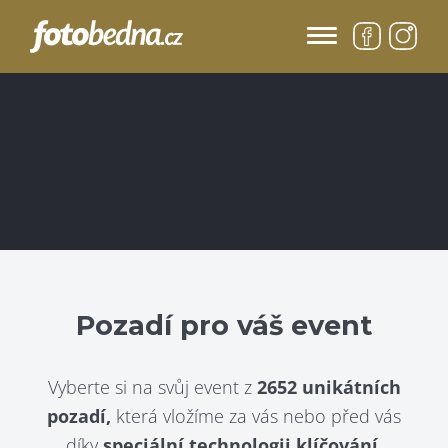
Pozadí pro váš event
Vyberte si na svůj event z
2652 unikátních
pozadí,
která vložíme za vás nebo před vás
díky
speciální technologii klíčování.