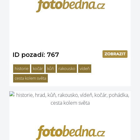
ID pozadí: 767
historie
kočár
kůň
rakousko
vídeň
cesta kolem světa