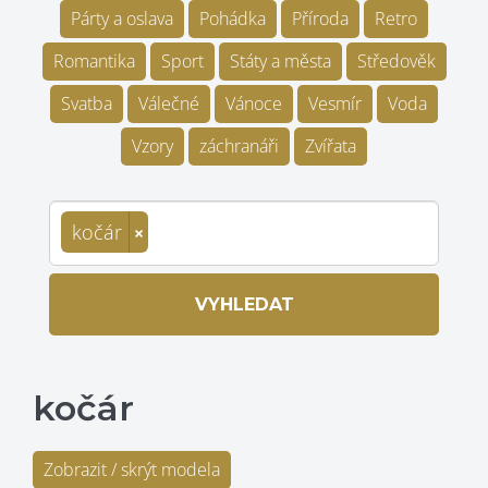
Párty a oslava
Pohádka
Příroda
Retro
Romantika
Sport
Státy a města
Středověk
Svatba
Válečné
Vánoce
Vesmír
Voda
Vzory
záchranáři
Zvířata
kočár
×
VYHLEDAT
kočár
Zobrazit / skrýt modela