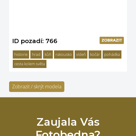
ID pozadí: 766
historie
hrad
kůň
rakousko
vídeň
kočár
pohádka
cesta kolem světa
Zobrazit / skrýt modela
Zaujala Vás
Fotobedna?