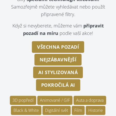
Samozřejmě můžete vyhledávat nebo použít
připravené filtry.
Když si nevyberete, můžeme vám
připravit
pozadí na míru
podle vaší akce!
VŠECHNA POZADÍ
NEJZÁBAVNĚJŠÍ
AI STYLIZOVANÁ
POKROČILÁ AI
3D popředí
Animované / GIF
Auta a doprava
Black & White
Digitální svět
Film
Historie