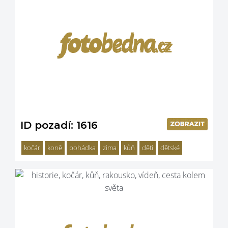
ID pozadí: 1616
kočár
koně
pohádka
zima
kůň
děti
dětské