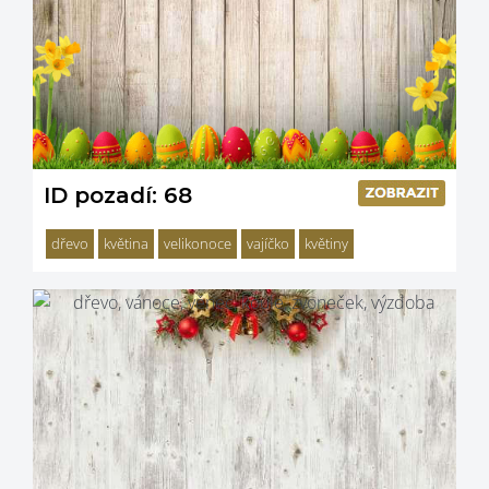
ID pozadí: 68
dřevo
květina
velikonoce
vajíčko
květiny