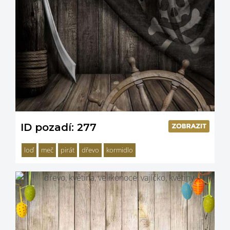
ID pozadí: 277
loď
meč
pirát
dřevo
kormidlo