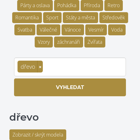
Párty a oslava
Pohádka
Příroda
Retro
Romantika
Sport
Státy a města
Středověk
Svatba
Válečné
Vánoce
Vesmír
Voda
Vzory
záchranáři
Zvířata
dřevo
×
VYHLEDAT
dřevo
Zobrazit / skrýt modela