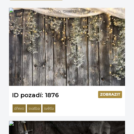
ID pozadí: 1876
dřevo
svatba
světla