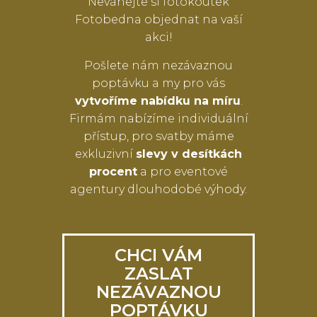
Neváhejte si fotokoutek
Fotobedna objednat na vaší
akci!
Pošlete nám nezávaznou
poptávku a my pro vás
vytvoříme nabídku na míru
.
Firmám nabízíme individuální
přístup, pro svatby máme
exkluzivní
slevy v desítkách
procent
a pro eventové
agentury dlouhodobé výhody.
CHCI VÁM
ZASLAT
NEZÁVAZNOU
POPTÁVKU