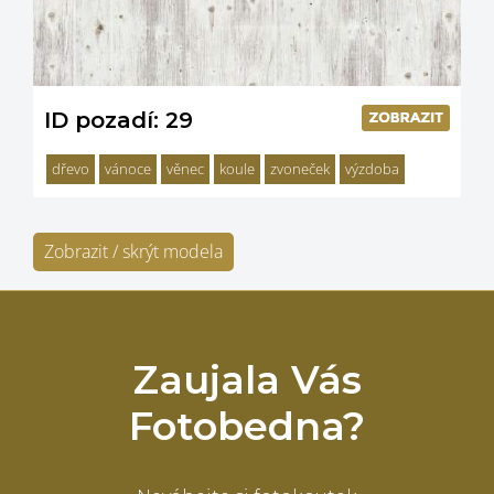
ID pozadí: 29
dřevo
vánoce
věnec
koule
zvoneček
výzdoba
Zobrazit / skrýt modela
Zaujala Vás
Fotobedna?