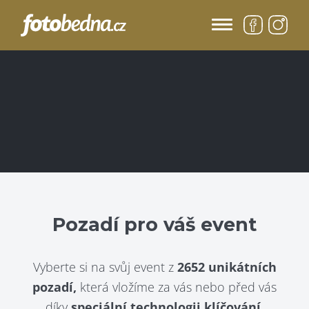
Pozadí pro váš event
Vyberte si na svůj event z
2652 unikátních
pozadí,
která vložíme za vás nebo před vás
díky
speciální technologii klíčování.