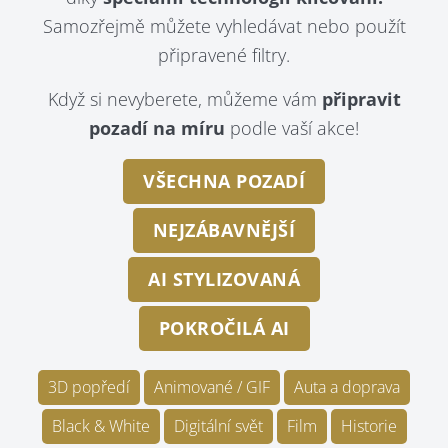
Samozřejmě můžete vyhledávat nebo použít
připravené filtry.
Když si nevyberete, můžeme vám
připravit
pozadí na míru
podle vaší akce!
VŠECHNA POZADÍ
NEJZÁBAVNĚJŠÍ
AI STYLIZOVANÁ
POKROČILÁ AI
3D popředí
Animované / GIF
Auta a doprava
Black & White
Digitální svět
Film
Historie