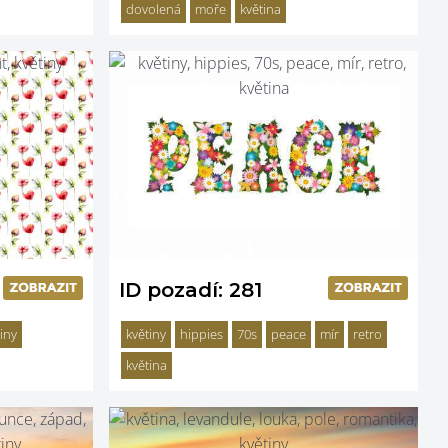
dovolená
moře
květina
ID pozadí: 281
iny
květiny
hippies
70s
peace
mír
retro
květina