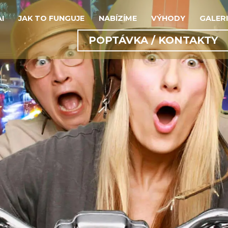
AI
JAK TO FUNGUJE
NABÍZÍME
VÝHODY
GALERI
POPTÁVKA / KONTAKTY