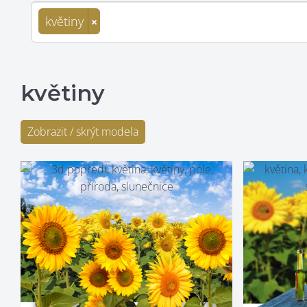
květiny
×
květiny
Zobrazit / skrýt modela