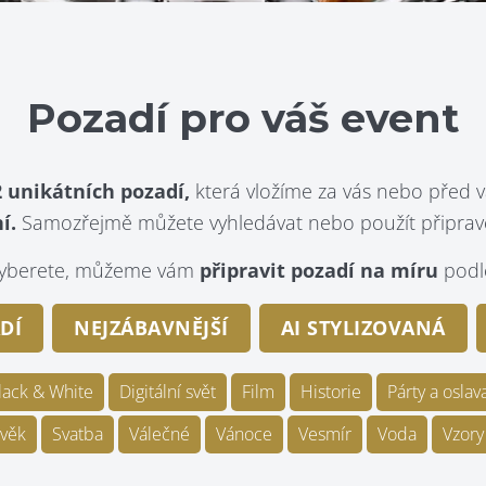
Pozadí pro váš event
 unikátních pozadí,
která vložíme za vás nebo před v
í.
Samozřejmě můžete vyhledávat nebo použít připraven
evyberete, můžeme vám
připravit pozadí na míru
podle
DÍ
NEJZÁBAVNĚJŠÍ
AI STYLIZOVANÁ
lack & White
Digitální svět
Film
Historie
Párty a oslav
věk
Svatba
Válečné
Vánoce
Vesmír
Voda
Vzory