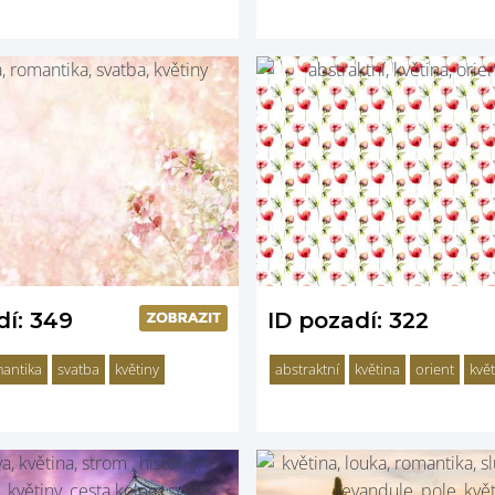
dí: 349
ID pozadí: 322
antika
svatba
květiny
abstraktní
květina
orient
květ