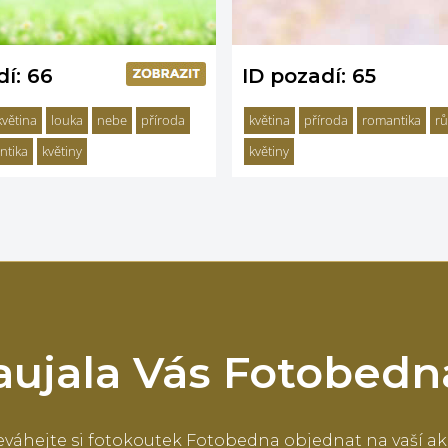
dí: 66
ID pozadí: 65
květina
louka
nebe
příroda
květina
příroda
romantika
r
ntika
květiny
květiny
aujala Vás Fotobedn
váhejte si fotokoutek Fotobedna objednat na vaší ak