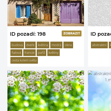
ID pozadí: 198
ID pozad
budova
dveře
květina
modrá
okna
abstraktní
fialová
francie
paříž
květiny
cesta kolem světa