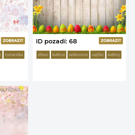
ID pozadí: 68
e
romantika
dřevo
květina
velikonoce
vajíčko
květiny