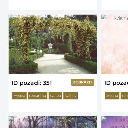
ID pozadí: 351
ID poza
květina
romantika
svatba
květiny
květina
rom