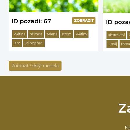
ID pozadí: 67
ID poza
květina
příroda
zelená
strom
květiny
abstraktní
jaro
3d popředí
1.máj
roma
Zobrazit / skrýt modela
Z
Ne