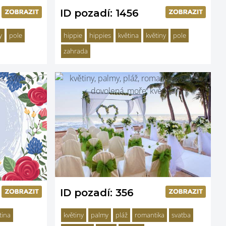
ID pozadí: 1456
y
pole
hippie
hippies
květina
květiny
pole
zahrada
ID pozadí: 356
tina
květiny
palmy
pláž
romantika
svatba