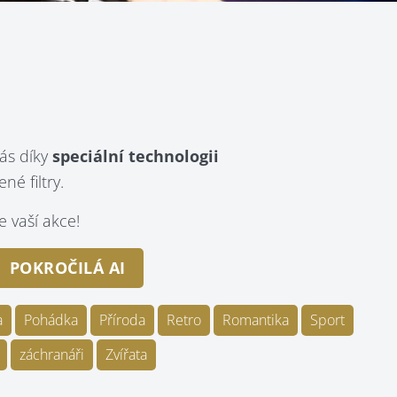
ás díky
speciální technologii
é filtry.
 vaší akce!
POKROČILÁ AI
a
Pohádka
Příroda
Retro
Romantika
Sport
záchranáři
Zvířata