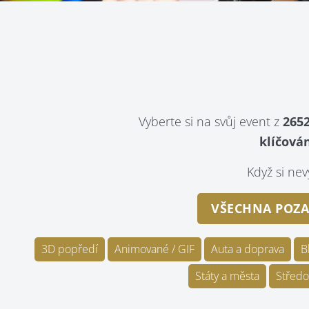
Vyberte si na svůj event z
2652
klíčován
Když si n
VŠECHNA POZA
3D popředí
Animované / GIF
Auta a doprava
B
Státy a města
Středo