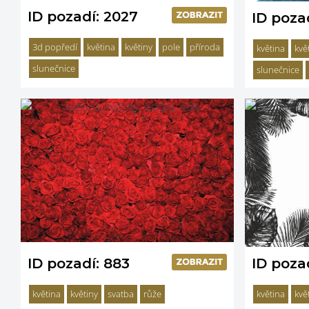
ID pozadí: 2027
ID poza
3d popředí
květina
květiny
pole
příroda
květina
kvě
slunečnice
slunečnice
ID pozadí: 883
ID poza
květina
květiny
svatba
růže
květina
kvě