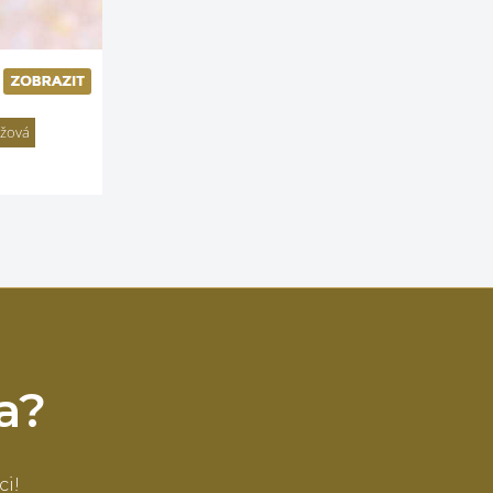
ůžová
a?
ci!