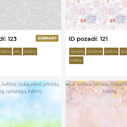
í: 123
ID pozadí: 121
květina
abc
květiny
červená
kreslené
květina
lov
květiny