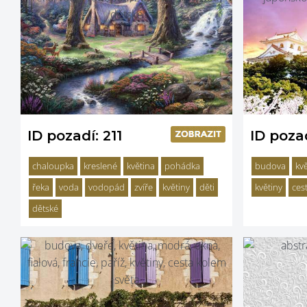
ID pozadí: 211
ID poza
chaloupka
kreslené
květina
pohádka
budova
kv
řeka
voda
vodopád
zvíře
květiny
děti
květiny
ces
dětské