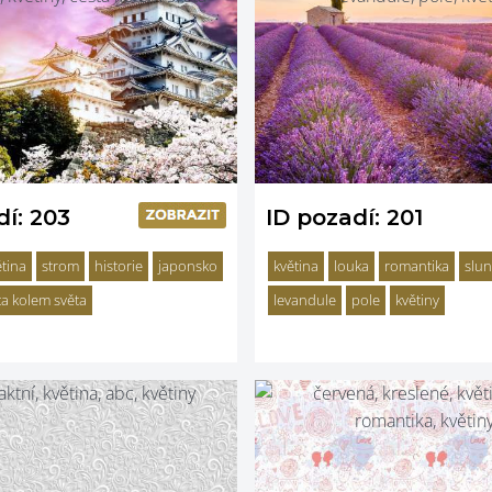
dí: 203
ID pozadí: 201
ětina
strom
historie
japonsko
květina
louka
romantika
slu
ta kolem světa
levandule
pole
květiny