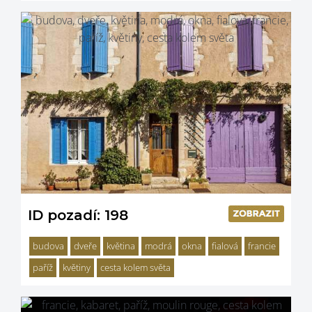
ID pozadí: 198
budova
dveře
květina
modrá
okna
fialová
francie
paříž
květiny
cesta kolem světa