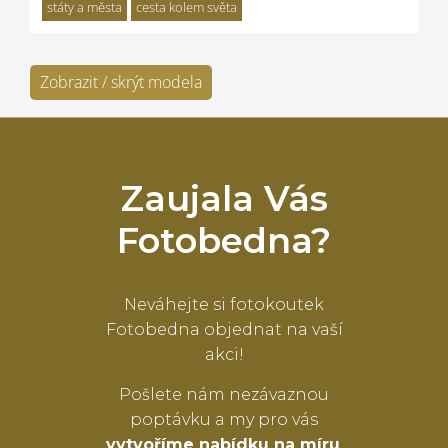
státy a města
cesta kolem světa
Zobrazit / skrýt modela
Zaujala Vás
Fotobedna?
Neváhejte si fotokoutek
Fotobedna objednat na vaší
akci!
Pošlete nám nezávaznou
poptávku a my pro vás
vytvoříme nabídku na míru
.