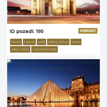
ID pozadí: 195
francie
historie
paříž
vítězný oblouk
město
státy a města
cesta kolem světa