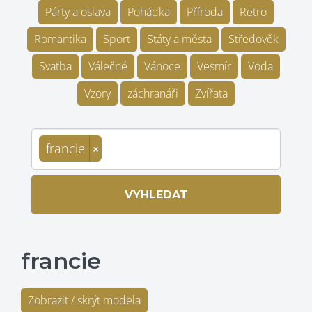
Párty a oslava
Pohádka
Příroda
Retro
Romantika
Sport
Státy a města
Středověk
Svatba
Válečné
Vánoce
Vesmír
Voda
Vzory
záchranáři
Zvířata
francie
×
VYHLEDAT
francie
Zobrazit / skrýt modela