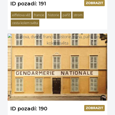
ID pozadí: 191
eiffelova věž
francie
historie
paříž
strom
cesta kolem světa
ID pozadí: 190