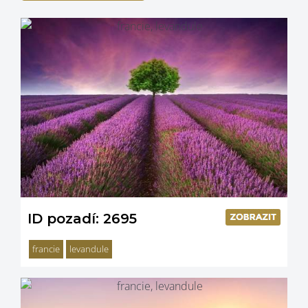
ID pozadí: 2695
francie
levandule