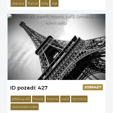
doprava
francie
kolej
vlak
ID pozadí: 427
eiffelova věž
francie
historie
paříž
černobílá
cesta kolem světa