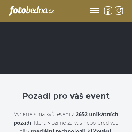
Pozadí pro váš event
Vyberte si na svůj event z
2652 unikátních
pozadí,
která vložíme za vás nebo před vás
díky
speciální technologii klíčování.