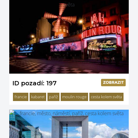
ID pozadí: 197
francie
kabaret
paříž
moulin rouge
cesta kolem světa