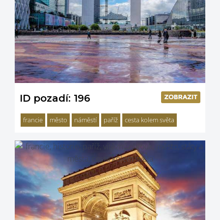
ID pozadí: 196
francie
město
náměstí
paříž
cesta kolem světa