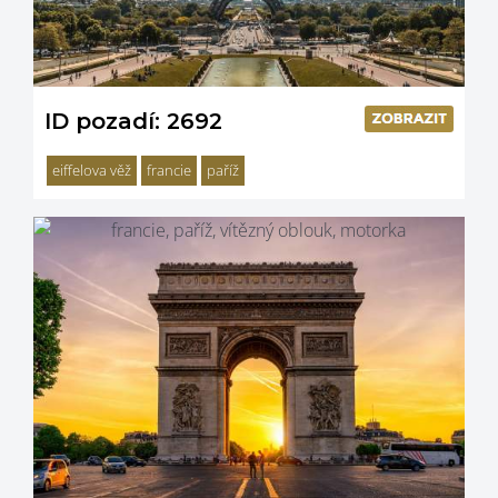
ID pozadí: 2692
eiffelova věž
francie
paříž