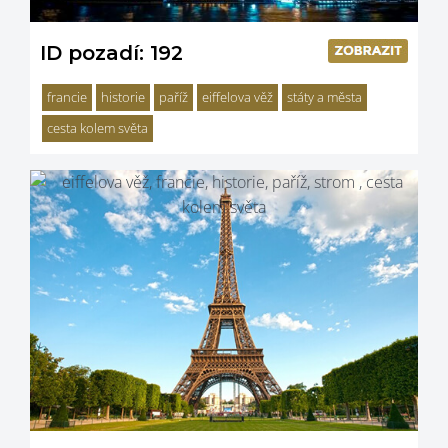
ID pozadí: 192
francie
historie
paříž
eiffelova věž
státy a města
cesta kolem světa