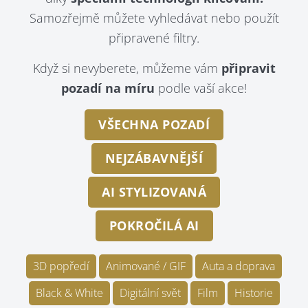
Samozřejmě můžete vyhledávat nebo použít
připravené filtry.
Když si nevyberete, můžeme vám
připravit
pozadí na míru
podle vaší akce!
VŠECHNA POZADÍ
NEJZÁBAVNĚJŠÍ
AI STYLIZOVANÁ
POKROČILÁ AI
3D popředí
Animované / GIF
Auta a doprava
Black & White
Digitální svět
Film
Historie