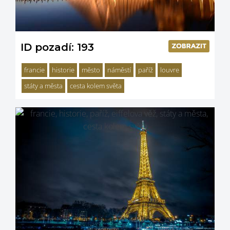
ID pozadí: 193
francie
historie
město
náměstí
paříž
louvre
státy a města
cesta kolem světa