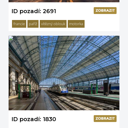
ID pozadí: 2691
francie
paříž
vítězný oblouk
motorka
ID pozadí: 1830