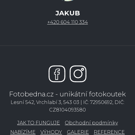
JAKUB
+420 604 110 334
Fotobedna.cz - unikátní fotokoutek
Lesní 542, Vrchlabí 3, 543 03 | IČ: 72950692, DIČ:
CZ8104093580
JAK TO FUNGUJE
Obchodní podmínky
NABÍZÍME
VÝHODY
GALERIE
REFERENCE