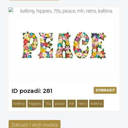
ID pozadí: 281
květiny
hippies
70s
peace
mír
retro
květina
Zobrazit / skrýt modela