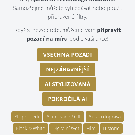
Samozřejmě můžete vyhledávat nebo použít
připravené filtry.
Když si nevyberete, můžeme vám
připravit
pozadí na míru
podle vaší akce!
VŠECHNA POZADÍ
NEJZÁBAVNĚJŠÍ
AI STYLIZOVANÁ
POKROČILÁ AI
3D popředí
Animované / GIF
Auta a doprava
Black & White
Digitální svět
Film
Historie