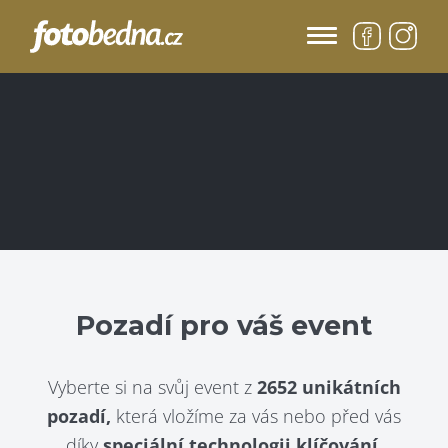
Pozadí pro váš event
Vyberte si na svůj event z
2652 unikátních
pozadí,
která vložíme za vás nebo před vás
díky
speciální technologii klíčování.