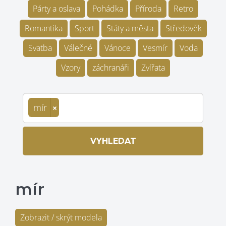
Párty a oslava
Pohádka
Příroda
Retro
Romantika
Sport
Státy a města
Středověk
Svatba
Válečné
Vánoce
Vesmír
Voda
Vzory
záchranáři
Zvířata
mír
×
VYHLEDAT
mír
Zobrazit / skrýt modela