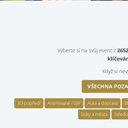
Vyberte si na svůj event z
2652
klíčován
Když si n
VŠECHNA POZA
3D popředí
Animované / GIF
Auta a doprava
B
Státy a města
Středo