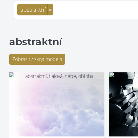
abstraktní
×
abstraktní
Zobrazit / skrýt modela