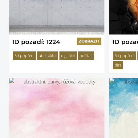
ID pozadí: 1224
ID pozad
3d popředí
abstraktní
digitální
počítač
3d popředí
díra