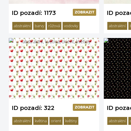
ID pozadí: 1173
ID pozad
abstraktní
barvy
růžová
vodovky
abstraktní
ID pozadí: 322
ID pozad
abstraktní
květina
orient
květiny
abstraktní