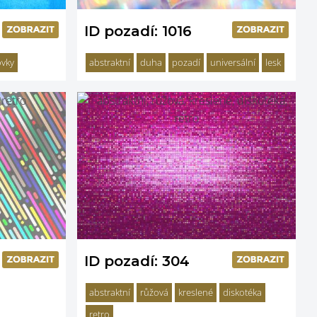
ID pozadí: 1016
vky
abstraktní
duha
pozadí
universální
lesk
ID pozadí: 304
abstraktní
růžová
kreslené
diskotéka
retro