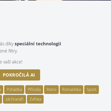
ás díky
speciální technologii
é filtry.
 vaší akce!
POKROČILÁ AI
a
Pohádka
Příroda
Retro
Romantika
Sport
záchranáři
Zvířata