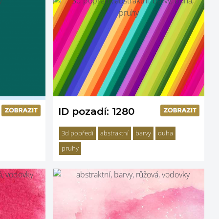
ID pozadí: 1280
3d popředí
abstraktní
barvy
duha
pruhy