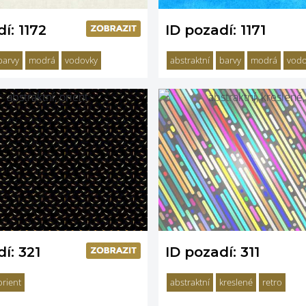
í: 1172
ID pozadí: 1171
barvy
modrá
vodovky
abstraktní
barvy
modrá
vodo
í: 321
ID pozadí: 311
orient
abstraktní
kreslené
retro