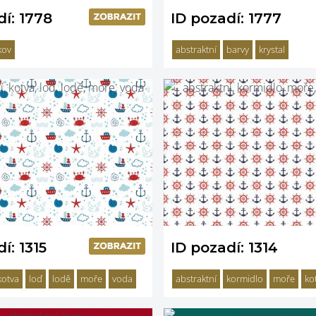
dí: 1778
ID pozadí: 1777
kov
abstraktní
barvy
krystal
í: 1315
ID pozadí: 1314
kotva
loď
lodě
moře
voda
abstraktní
kormidlo
moře
ko