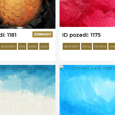
í: 1181
ID pozadí: 1175
abstraktní
láva
peklo
zlato
abstraktní
barvy
červená
vod