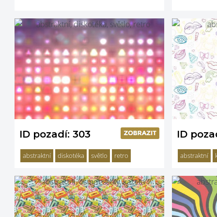
ID pozadí: 303
ID poza
abstraktní
diskotéka
světlo
retro
abstraktní