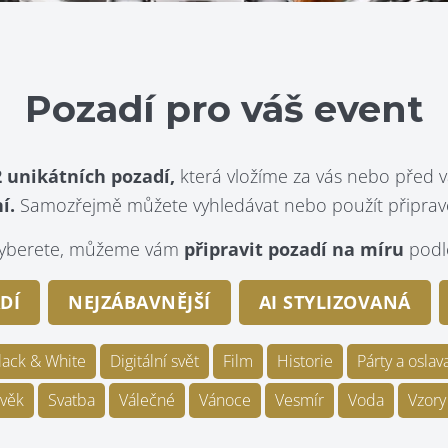
Pozadí pro váš event
 unikátních pozadí,
která vložíme za vás nebo před v
í.
Samozřejmě můžete vyhledávat nebo použít připraven
evyberete, můžeme vám
připravit pozadí na míru
podle
DÍ
NEJZÁBAVNĚJŠÍ
AI STYLIZOVANÁ
lack & White
Digitální svět
Film
Historie
Párty a oslav
věk
Svatba
Válečné
Vánoce
Vesmír
Voda
Vzory