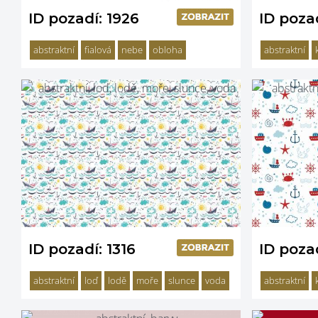
ID pozadí: 1926
ID poza
abstraktní
fialová
nebe
obloha
abstraktní
ID pozadí: 1316
ID pozad
abstraktní
loď
lodě
moře
slunce
voda
abstraktní