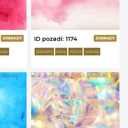
ID pozadí: 1174
ovky
abstraktní
barvy
růžová
vodovky