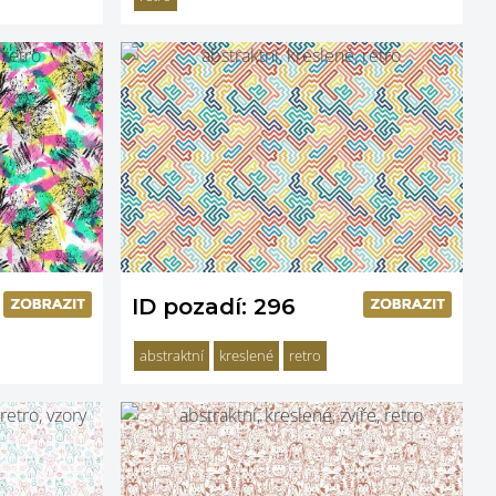
ID pozadí: 296
abstraktní
kreslené
retro