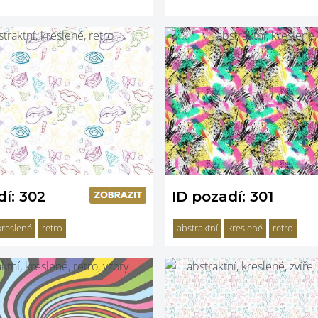
dí: 302
ID pozadí: 301
kreslené
retro
abstraktní
kreslené
retro