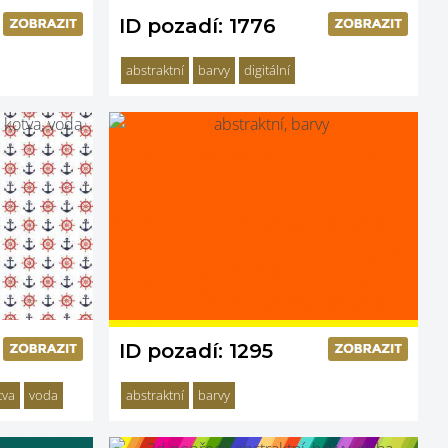
ID pozadí: 1776
abstraktní
barvy
digitální
ID pozadí: 1295
tva
voda
abstraktní
barvy