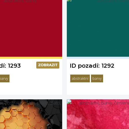
í: 1293
ID pozadí: 1292
barvy
abstraktní
barvy