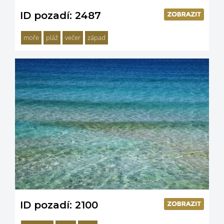
ID pozadí: 2487
moře
pláž
večer
západ
ID pozadí: 2100