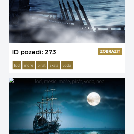
ID pozadí: 273
loď
moře
pirát
skála
voda