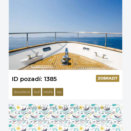
ID pozadí: 1385
dovolená
loď
moře
vip