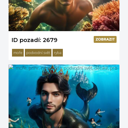
ID pozadí: 2679
moře
podvodní svět
ryba