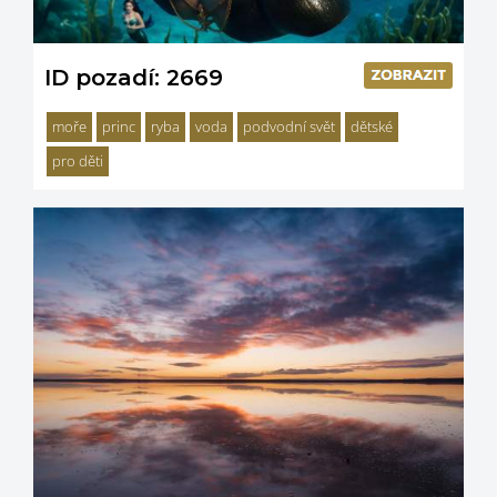
ID pozadí: 2669
moře
princ
ryba
voda
podvodní svět
dětské
pro děti