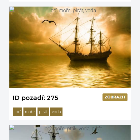
ID pozadí: 275
loď
moře
pirát
voda