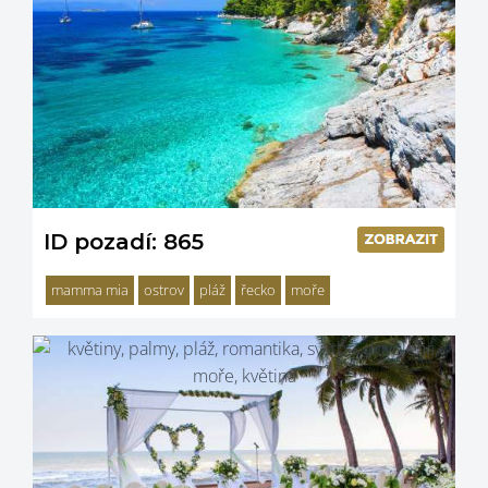
ID pozadí: 865
mamma mia
ostrov
pláž
řecko
moře