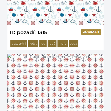
ID pozadí: 1315
abstraktní
kotva
loď
lodě
moře
voda