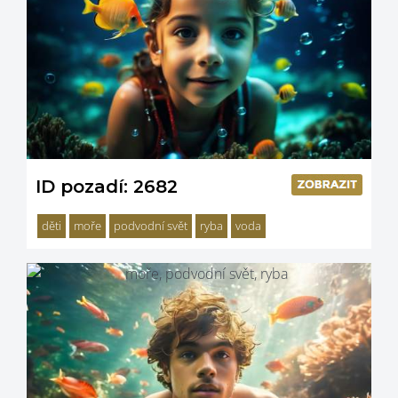
ID pozadí: 2682
děti
moře
podvodní svět
ryba
voda