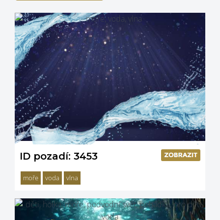
ID pozadí: 3453
moře
voda
vlna