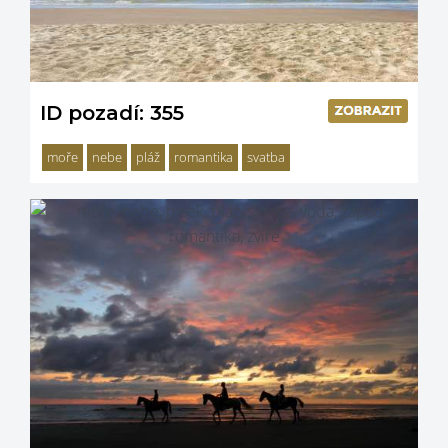
ID pozadí: 355
moře
nebe
pláž
romantika
svatba