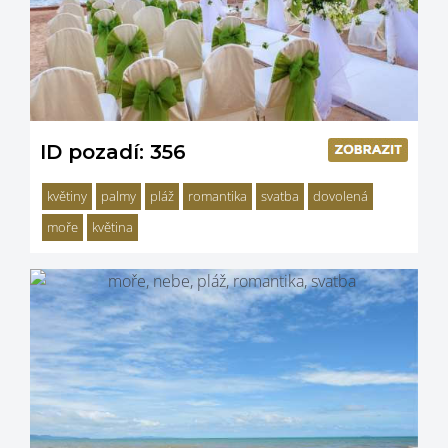
ID pozadí: 356
květiny
palmy
pláž
romantika
svatba
dovolená
moře
květina