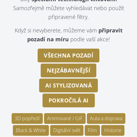
Samozřejmě můžete vyhledávat nebo použít
připravené filtry.
Když si nevyberete, můžeme vám
připravit
pozadí na míru
podle vaší akce!
VŠECHNA POZADÍ
NEJZÁBAVNĚJŠÍ
AI STYLIZOVANÁ
POKROČILÁ AI
3D popředí
Animované / GIF
Auta a doprava
Black & White
Digitální svět
Film
Historie