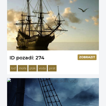
ID pozadí: 274
loď
moře
pták
voda
pirát