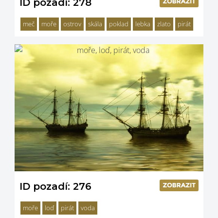
ID pozadí: 278
meč
moře
ostrov
skála
poklad
lebka
zlato
pirát
ID pozadí: 276
moře
loď
pirát
voda