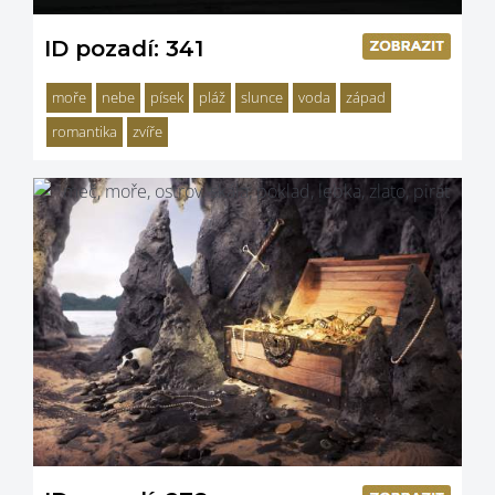
ID pozadí: 341
moře
nebe
písek
pláž
slunce
voda
západ
romantika
zvíře