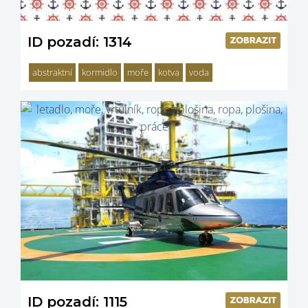
ID pozadí: 1314
abstraktní
kormidlo
moře
kotva
voda
ID pozadí: 1115