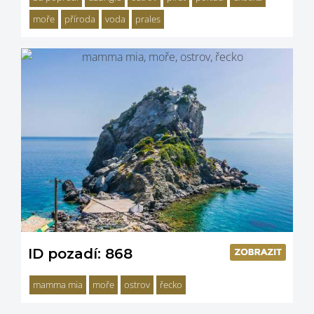
moře
příroda
voda
prales
ID pozadí: 868
mamma mia
moře
ostrov
řecko