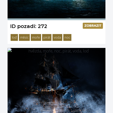
ID pozadí: 272
loď
měsíc
moře
pirát
voda
noc