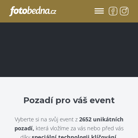
Pozadí pro váš event
Vyberte si na svůj event z
2652 unikátních
pozadí,
která vložíme za vás nebo před vás
díky
speciální technologii klíčování.