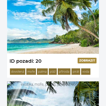
ID pozadí: 20
dovolená
moře
palma
pláž
příroda
pirát
voda