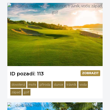
ID pozadí: 113
dovolená
moře
příroda
slunce
trávník
voda
západ
golf