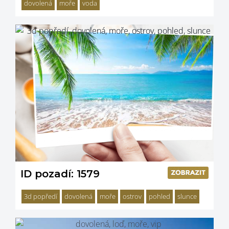
dovolená
moře
voda
ID pozadí: 1579
3d popředí
dovolená
moře
ostrov
pohled
slunce