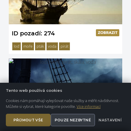
ID pozadí: 274
loď
moře
pták
voda
pirát
Tento web používá cookies
Cookies nám pomáhají vylepšovat naše služby a měřit návštěvnost.
Můžete si vybrat, které kategorie povolíte.
Více informací
PŘIJMOUT VŠE
POUZE NEZBYTNÉ
NASTAVENÍ