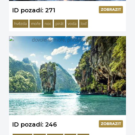
ID pozadí: 271
hvězda
moře
noc
pirát
voda
loď
ID pozadí: 246