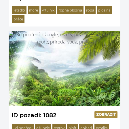
letadlo
moře
vrtulník
ropná plošina
ropa
plošina
práce
ID pozadí: 1082
3d popředí
džungle
ostrov
pirát
poklad
exotika