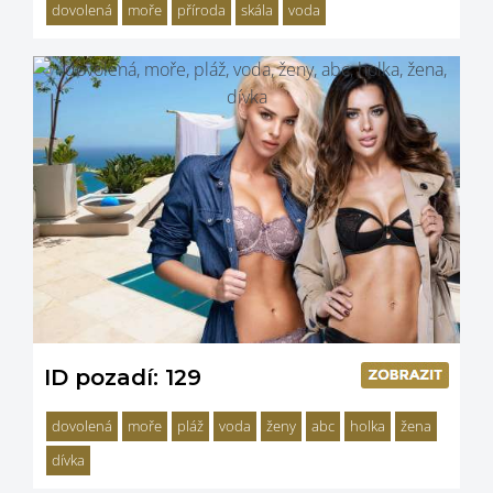
dovolená
moře
příroda
skála
voda
ID pozadí: 129
dovolená
moře
pláž
voda
ženy
abc
holka
žena
dívka