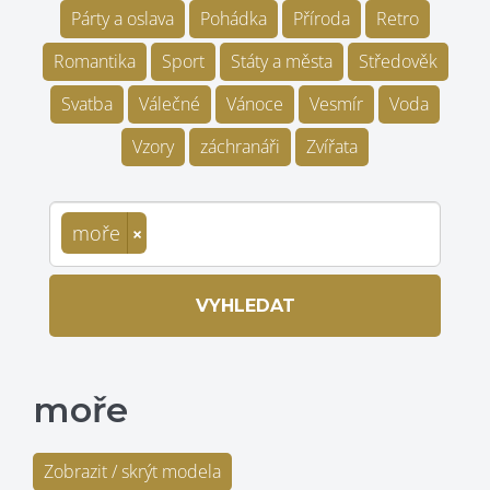
Párty a oslava
Pohádka
Příroda
Retro
Romantika
Sport
Státy a města
Středověk
Svatba
Válečné
Vánoce
Vesmír
Voda
Vzory
záchranáři
Zvířata
moře
×
VYHLEDAT
moře
Zobrazit / skrýt modela