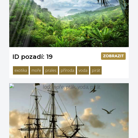
ID pozadí: 19
exotika
moře
prales
příroda
voda
pirát