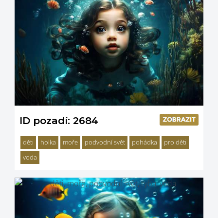
ID pozadí: 2684
děti
holka
moře
podvodní svět
pohádka
pro děti
voda