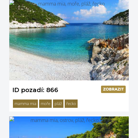
ID pozadí: 866
mamma mia
moře
pláž
řecko