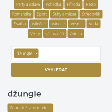
Párty a oslava
Pohádka
Příroda
Retro
Romantika
Sport
Státy a města
Středověk
Svatba
Válečné
Vánoce
Vesmír
Voda
Vzory
záchranáři
Zvířata
džungle
×
VYHLEDAT
džungle
Zobrazit / skrýt modela