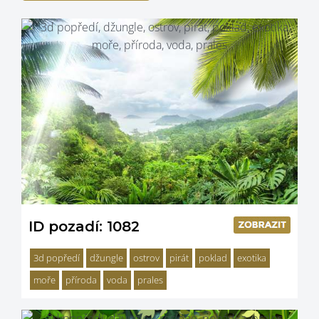
ID pozadí: 1082
3d popředí
džungle
ostrov
pirát
poklad
exotika
moře
příroda
voda
prales