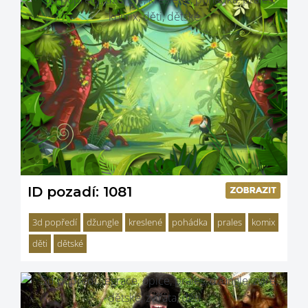
ID pozadí: 1081
3d popředí
džungle
kreslené
pohádka
prales
komix
děti
dětské