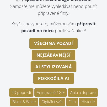
Samozřejmě můžete vyhledávat nebo použít
připravené filtry.
Když si nevyberete, můžeme vám
připravit
pozadí na míru
podle vaší akce!
VŠECHNA POZADÍ
NEJZÁBAVNĚJŠÍ
AI STYLIZOVANÁ
POKROČILÁ AI
3D popředí
Animované / GIF
Auta a doprava
Black & White
Digitální svět
Film
Historie