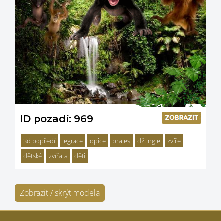
ID pozadí: 969
3d popředí
legrace
opice
prales
džungle
zvíře
dětské
zvířata
děti
Zobrazit / skrýt modela