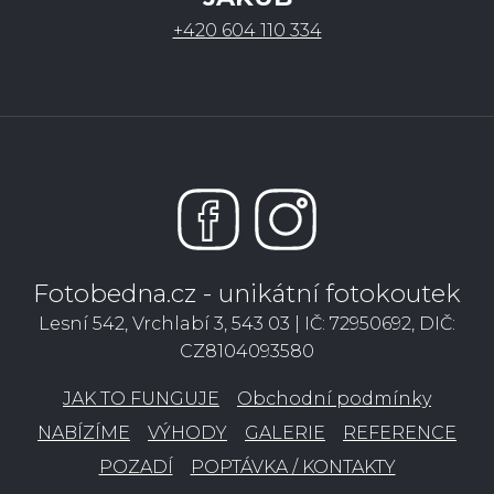
+420 604 110 334
Fotobedna.cz - unikátní fotokoutek
Lesní 542, Vrchlabí 3, 543 03 | IČ: 72950692, DIČ:
CZ8104093580
JAK TO FUNGUJE
Obchodní podmínky
NABÍZÍME
VÝHODY
GALERIE
REFERENCE
POZADÍ
POPTÁVKA / KONTAKTY