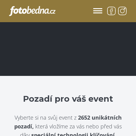
Pozadí pro váš event
Vyberte si na svůj event z
2652 unikátních
pozadí,
která vložíme za vás nebo před vás
díky
speciální technologii klíčování.