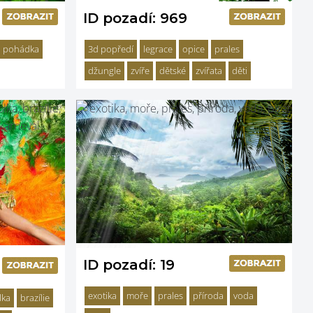
ID pozadí: 969
pohádka
3d popředí
legrace
opice
prales
džungle
zvíře
dětské
zvířata
děti
ID pozadí: 19
exotika
moře
prales
příroda
voda
lka
brazílie