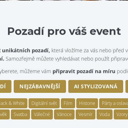
Pozadí pro váš event
 unikátních pozadí,
která vložíme za vás nebo před v
í.
Samozřejmě můžete vyhledávat nebo použít připraven
evyberete, můžeme vám
připravit pozadí na míru
podle
DÍ
NEJZÁBAVNĚJŠÍ
AI STYLIZOVANÁ
lack & White
Digitální svět
Film
Historie
Párty a oslav
věk
Svatba
Válečné
Vánoce
Vesmír
Voda
Vzory