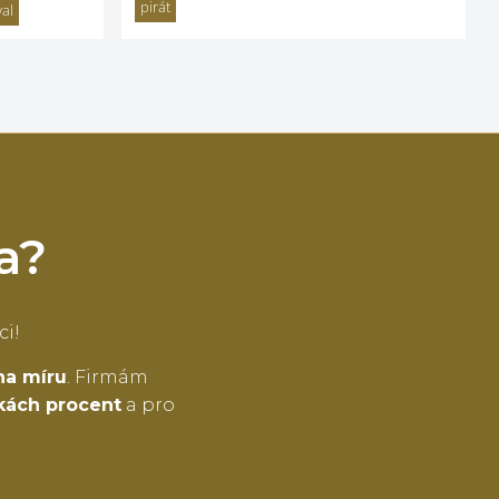
pirát
al
a?
ci!
na míru
. Firmám
tkách procent
a pro