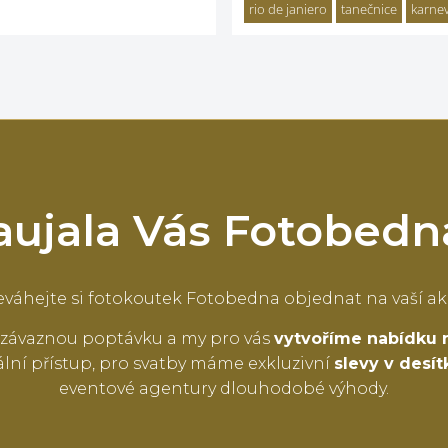
rio de janiero
tanečnice
karnev
aujala Vás Fotobedn
váhejte si fotokoutek Fotobedna objednat na vaší ak
závaznou poptávku a my pro vás
vytvoříme nabídku 
lní přístup, pro svatby máme exkluzivní
slevy v desí
eventové agentury dlouhodobé výhody.