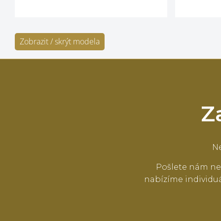
Zobrazit / skrýt modela
Z
Ne
Pošlete nám ne
nabízíme individuá