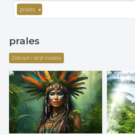
prales
×
prales
Zobrazit / skrýt modela