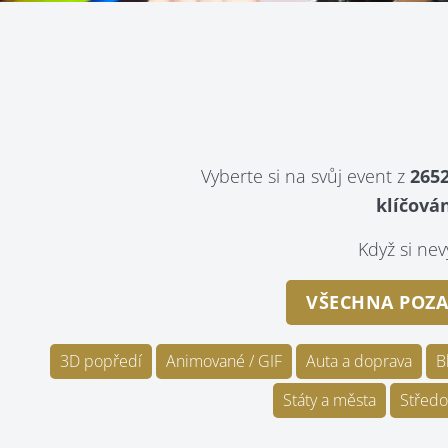
Vyberte si na svůj event z
2652
klíčován
Když si n
VŠECHNA POZA
3D popředí
Animované / GIF
Auta a doprava
B
Státy a města
Středo