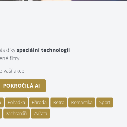
ás díky
speciální technologii
é filtry.
 vaší akce!
POKROČILÁ AI
a
Pohádka
Příroda
Retro
Romantika
Sport
záchranáři
Zvířata