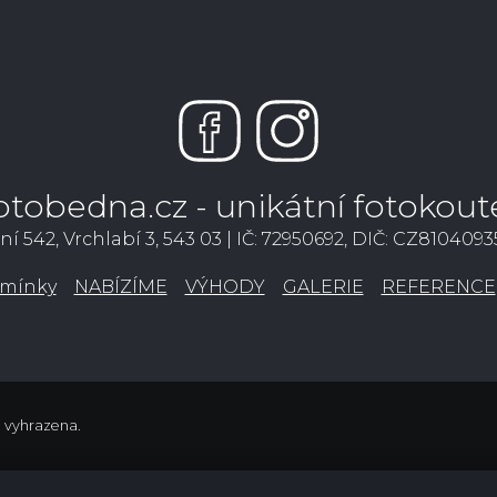
otobedna.cz - unikátní fotokout
ní 542, Vrchlabí 3, 543 03 | IČ: 72950692, DIČ: CZ810409
mínky
NABÍZÍME
VÝHODY
GALERIE
REFERENCE
a vyhrazena.