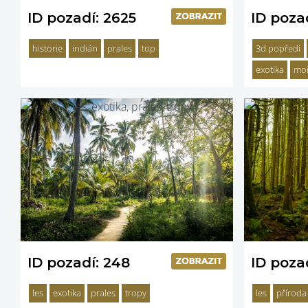
ID pozadí: 2625
ID poza
historie
indián
prales
top
3d popředí
exotika
mo
ID pozadí: 248
ID poza
les
exotika
prales
tropy
les
příroda