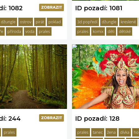
dí: 1082
ID pozadí: 1081
džungle
ostrov
pirát
poklad
3d popředí
džungle
kreslené
ře
příroda
voda
prales
prales
komix
děti
dětské
dí: 244
ID pozadí: 128
prales
prales
tanec
žena
dívka
ho